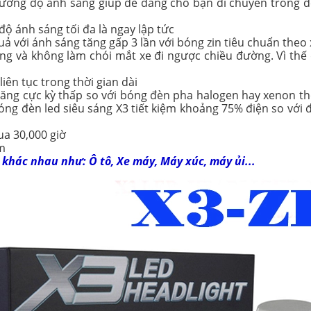
ường độ ánh sáng giúp dễ dàng cho bạn di chuyển trong đêm
độ ánh sáng tối đa là ngay lập tức
ả với ánh sáng tăng gấp 3 lần với bóng zin tiêu chuẩn theo 
ắng và không làm chói mắt xe đi ngược chiều đường. Vì thế
iên tục trong thời gian dài
 năng cực kỳ thấp so với bóng đèn pha halogen hay xenon t
óng đèn led siêu sáng X3 tiết kiệm khoảng 75% điện so với 
ua 30,000 giờ
am
khác nhau như: Ô tô, Xe máy, Máy xúc, máy ủi...