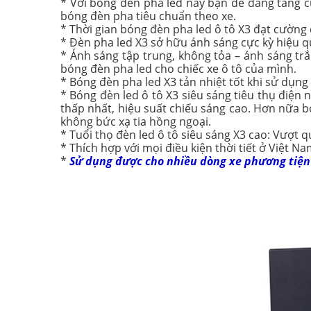
* Với bóng đèn pha led này bạn dễ dàng tăng c
bóng đèn pha tiêu chuẩn theo xe.
* Thời gian bóng đèn pha led ô tô X3 đạt cường 
* Đèn pha led X3 sở hữu ánh sáng cực kỳ hiệu qu
* Ánh sáng tập trung, không tỏa – ánh sáng tr
bóng đèn pha led cho chiếc xe ô tô của mình.
* Bóng đèn pha led X3 tản nhiệt tốt khi sử dụng l
* Bóng đèn led ô tô X3 siêu sáng tiêu thụ điện
thấp nhất, hiệu suất chiếu sáng cao. Hơn nữa b
không bức xạ tia hồng ngoại.
* Tuổi thọ đèn led ô tô siêu sáng X3 cao: Vượt q
* Thích hợp với mọi điều kiện thời tiết ở Việt N
*
Sử dụng được cho nhiều dòng xe phương tiện 