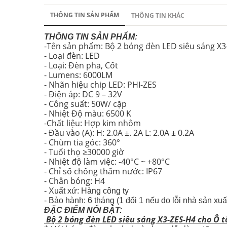
THÔNG TIN SẢN PHẨM
THÔNG TIN KHÁC
THÔNG TIN SẢN PHẨM:
-Tên sản phẩm: Bộ 2 bóng đèn LED siêu sáng X3
- Loại đèn: LED
- Loại: Đèn pha, Cốt
- Lumens: 6000LM
- Nhãn hiệu chip LED: PHI-ZES
- Điện áp: DC 9 – 32V
- Công suất: 50W/ cặp
- Nhiệt Độ màu: 6500 K
-Chất liệu: Hợp kim nhôm
- Đầu vào (A): H: 2.0A ±. 2A L: 2.0A ± 0.2A
- Chùm tia góc: 360°
- Tuổi thọ ≥30000 giờ
- Nhiệt độ làm việc: -40°C ~ +80°C
- Chỉ số chống thấm nước: IP67
- Chân bóng: H4
- Xuất xứ: Hàng công ty
- Bảo hành: 6 tháng (1 đổi 1 nếu do lỗi nhà sản xuấ
ĐẶC ĐIỂM NỔI BẬT:
Bộ 2 bóng đèn LED siêu sáng X3-ZES-H4 cho Ô 