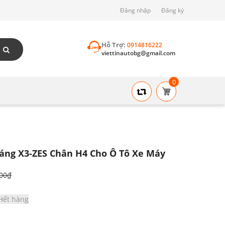
Đăng nhập
Đăng ký
Hỗ Trợ:
0914816222
viettinautobg@gmail.com
0
Sáng X3-ZES Chân H4 Cho Ô Tô Xe Máy
000₫
Hết hàng