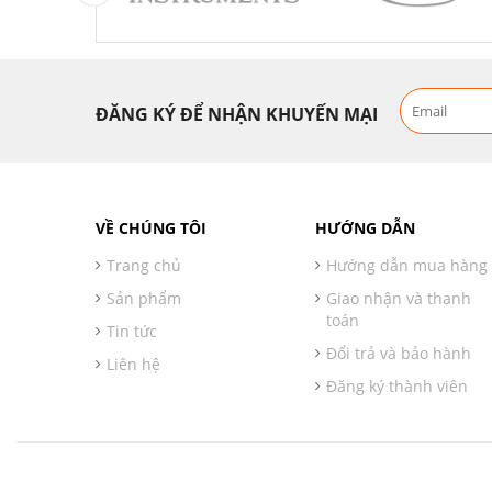
ĐĂNG KÝ ĐỂ NHẬN KHUYẾN MẠI
VỀ CHÚNG TÔI
HƯỚNG DẪN
Trang chủ
Hướng dẫn mua hàng
Sản phẩm
Giao nhận và thanh
toán
Tin tức
Đổi trả và bảo hành
Liên hệ
Đăng ký thành viên