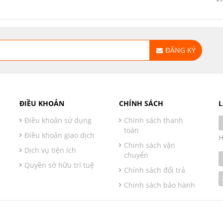
ĐĂNG KÝ
ĐIỀU KHOẢN
CHÍNH SÁCH
L
Điều khoản sử dụng
Chính sách thanh
toán
Điều khoản giao dịch
H
Chính sách vận
Dịch vụ tiện ích
chuyển
Quyền sở hữu trí tuệ
Chính sách đổi trả
Chính sách bảo hành