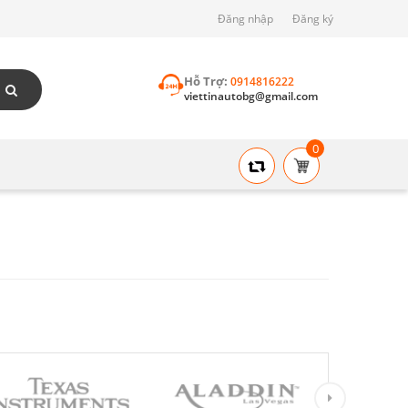
Đăng nhập
Đăng ký
Hỗ Trợ:
0914816222
viettinautobg@gmail.com
0