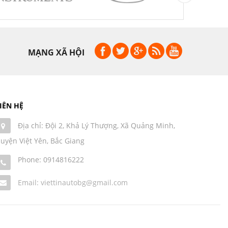
MẠNG XÃ HỘI
IÊN HỆ
Địa chỉ: Đội 2, Khả Lý Thượng, Xã Quảng Minh,
uyện Việt Yên, Bắc Giang
Phone:
0914816222
Email: viettinautobg@gmail.com