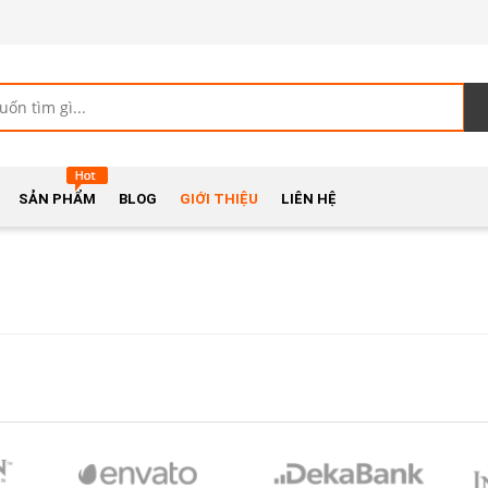
SẢN PHẨM
BLOG
GIỚI THIỆU
LIÊN HỆ