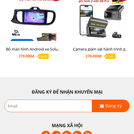
Bộ màn hình Android xe Soluto, mặt dưỡng lắp màn hình Soluto kèm rắc zin
Camera giám sát hành trình ghi hình 2 mắt Q8 Pro độ phân giải 2K +1080P
270.000₫
270.000₫
-68%
-34%
ĐĂNG KÝ ĐỂ NHẬN KHUYẾN MẠI
Đăng Ký
MẠNG XÃ HỘI