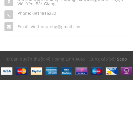
Việt Yên, Bắc Giang
Phone:
0914816222
Email: viettinautobg@gmail.com
© Bản quyền thuộc về Hoàng Linh Auto | Cung cấp bởi
Sapo