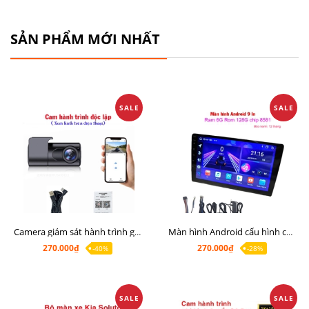
SẢN PHẨM MỚI NHẤT
SALE
SALE
Camera giám sát hành trình giá rẻ, cam hành trình cho màn Android, cam hành trình kết nối điện thoại
Màn hình Android cấu hình cao Ram 6G Rom 128G chip 8 nhân 8581
270.000₫
270.000₫
-40%
-28%
SALE
SALE