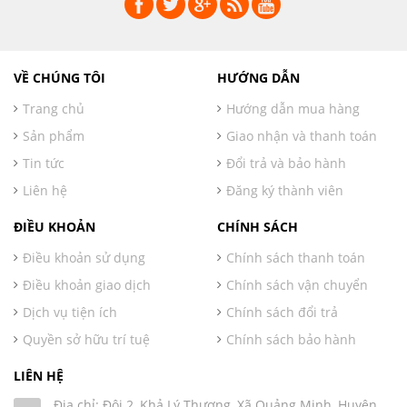
VỀ CHÚNG TÔI
HƯỚNG DẪN
Trang chủ
Hướng dẫn mua hàng
Sản phẩm
Giao nhận và thanh toán
Tin tức
Đổi trả và bảo hành
Liên hệ
Đăng ký thành viên
ĐIỀU KHOẢN
CHÍNH SÁCH
Điều khoản sử dụng
Chính sách thanh toán
Điều khoản giao dịch
Chính sách vận chuyển
Dịch vụ tiện ích
Chính sách đổi trả
Quyền sở hữu trí tuệ
Chính sách bảo hành
LIÊN HỆ
Địa chỉ: Đội 2, Khả Lý Thượng, Xã Quảng Minh, Huyện