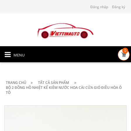
Đăng nhập
Đăng ký
0
MENU
TRANG CHỦ
TẤT CẢ SẢN PHẨM
BỘ 2 ĐỒNG HỒ NHIỆT KẾ KIÊM NƯỚC HOA CÀI CỬA GIÓ ĐIỀU HÒA Ô
TÔ