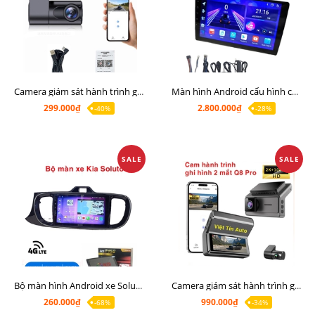
Camera giám sát hành trình giá rẻ, cam hành trình cho màn Android, cam hành trình kết nối điện thoại
Màn hình Android cấu hình cao Ram 6G Rom 128G chip 8 nhân 8581
299.000₫
2.800.000₫
-40%
-28%
SALE
SALE
Bộ màn hình Android xe Soluto, mặt dưỡng lắp màn hình Soluto kèm rắc zin
Camera giám sát hành trình ghi hình 2 mắt Q8 Pro độ phân giải 2K +1080P
260.000₫
990.000₫
-68%
-34%