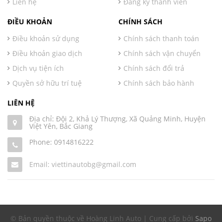
Liên hệ
Đăng ký thành viên
ĐIỀU KHOẢN
CHÍNH SÁCH
Điều khoản sử dụng
Chính sách thanh toán
Điều khoản giao dịch
Chính sách vận chuyển
Dịch vụ tiện ích
Chính sách đổi trả
Quyền sở hữu trí tuệ
Chính sách bảo hành
LIÊN HỆ
Địa chỉ: Đội 2, Khả Lý Thượng, Xã Quảng Minh, Huyện
Việt Yên, Bắc Giang
Phone:
0914816222
Email: viettinautobg@gmail.com
© Bản quyền thuộc về Hoàng Linh Auto | Cung cấp bởi
Sapo