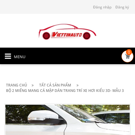
Đăng nhập
Đăng ký
0
MENU
TRANG CHỦ
TẤT CẢ SẢN PHẨM
BỘ 2 MIẾNG MANG CÁ MẬP DÁN TRANG TRÍ XE HƠI KIỂU 3D- MẪU 3