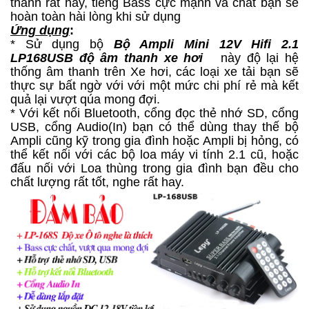
thanh rất hay, tiếng Bass cực mạnh và chất bạn sẽ
hoàn toàn hài lòng khi sử dụng
Ứng dụng
:
* Sử dụng bộ
Bộ Ampli Mini 12V Hifi 2.1
LP168USB độ âm thanh xe hơi
này độ lại hệ
thống âm thanh trên Xe hơi, các loại xe tải bạn sẽ
thực sự bất ngờ với với một mức chi phí rẻ mà kết
quả lại vượt qúa mong đợi.
* Với kết nối Bluetooth, cổng đọc thẻ nhớ SD, cổng
USB, cổng Audio(In) bạn có thể dùng thay thế bộ
Ampli cũng kỹ trong gia đình hoặc Ampli bị hỏng, có
thể kết nối với các bộ loa máy vi tính 2.1 cũ, hoặc
đấu nối với Loa thùng trong gia đình bạn đều cho
chất lượng rất tốt, nghe rất hay.