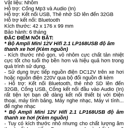
Vật liệu: Nhôm
Hỗ trợ: Cổng Mp3 và Audio (In)
Hỗ trợ: Kết nối USB, Thẻ nhớ SD lên đến 32GB
Hỗ trợ kết nối: Bluetooth
Kích thước: 42 x 176 x 99 mm
Bảo hành: 6 tháng
ĐẶC ĐIỂM NỔI BẬT:
* Bộ Ampli Mini 12V Hifi 2.1 LP168USB độ âm
thanh xe hơi (Kèm nguồn)
- Kích thước nhỏ gọn, vỏ nhôm cực chất tản nhiệt
cực tốt cho tuổi thọ bền hơn và hiệu quả hơn trong
quá trình sử dụng.
- Sử dụng trực tiếp nguồn điện DC12V trên xe hơi
hoặc nguồn điện 220V qua bộ đổi nguồn đi kèm
- Hỗ trợ: Kết nối Bluetooth, thẻ nhớ SD lên đến
32GB, Cổng USB, Cổng kết nối đầu vào Audio (In)
rất tiện lợi bạn dễ dàng kết nối thiết bị với Điện
thoại, máy tính bảng, Máy nghe nhạc, Máy vi tính...
để nghe nhạc
*
Bộ Ampli Mini 12V Hifi 2.1 LP168USB độ âm
thanh xe hơi (Kèm nguồn)
- Tuy có kích thước nhỏ nhưng cho chất lượng âm