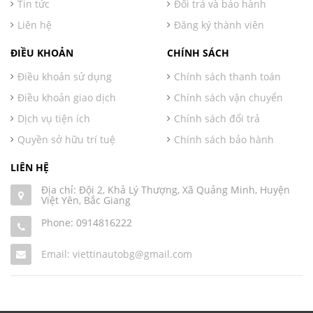
Tin tức
Đổi trả và bảo hành
Liên hệ
Đăng ký thành viên
ĐIỀU KHOẢN
CHÍNH SÁCH
Điều khoản sử dụng
Chính sách thanh toán
Điều khoản giao dịch
Chính sách vận chuyển
Dịch vụ tiện ích
Chính sách đổi trả
Quyền sở hữu trí tuệ
Chính sách bảo hành
LIÊN HỆ
Địa chỉ: Đội 2, Khả Lý Thượng, Xã Quảng Minh, Huyện
Việt Yên, Bắc Giang
Phone:
0914816222
Email: viettinautobg@gmail.com