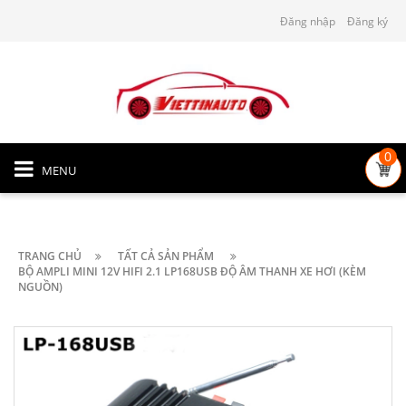
Đăng nhập
Đăng ký
0
MENU
TRANG CHỦ
TẤT CẢ SẢN PHẨM
BỘ AMPLI MINI 12V HIFI 2.1 LP168USB ĐỘ ÂM THANH XE HƠI (KÈM
NGUỒN)