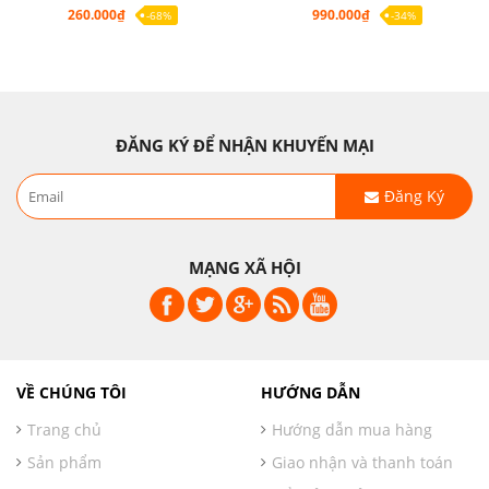
260.000₫
990.000₫
-68%
-34%
ĐĂNG KÝ ĐỂ NHẬN KHUYẾN MẠI
Đăng Ký
MẠNG XÃ HỘI
VỀ CHÚNG TÔI
HƯỚNG DẪN
Trang chủ
Hướng dẫn mua hàng
Sản phẩm
Giao nhận và thanh toán