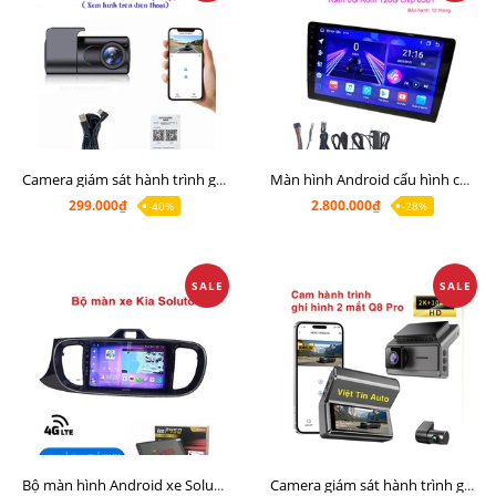
Camera giám sát hành trình giá rẻ, cam hành trình cho màn Android, cam hành trình kết nối điện thoại
Màn hình Android cấu hình cao Ram 6G Rom 128G chip 8 nhân 8581
299.000₫
2.800.000₫
-40%
-28%
SALE
SALE
Bộ màn hình Android xe Soluto, mặt dưỡng lắp màn hình Soluto kèm rắc zin
Camera giám sát hành trình ghi hình 2 mắt Q8 Pro độ phân giải 2K +1080P