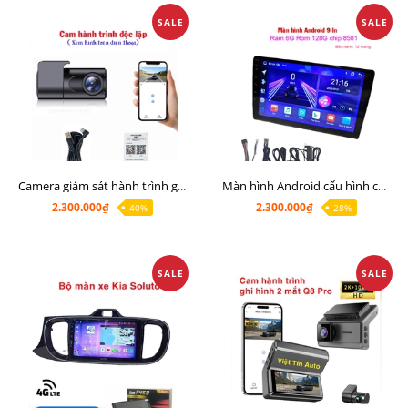
SALE
SALE
Camera giám sát hành trình giá rẻ, cam hành trình cho màn Android, cam hành trình kết nối điện thoại
Màn hình Android cấu hình cao Ram 6G Rom 128G chip 8 nhân 8581
2.300.000₫
2.300.000₫
-40%
-28%
SALE
SALE