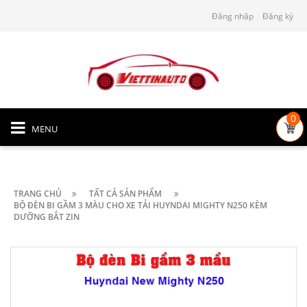
Đăng nhập
Đăng ký
0
MENU
TRANG CHỦ
TẤT CẢ SẢN PHẨM
BỘ ĐÈN BI GẦM 3 MÀU CHO XE TẢI HUYNDAI MIGHTY N250 KÈM
DƯỠNG BẮT ZIN