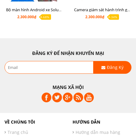
Bộ màn hình Android xe Soluto, mặt dưỡng lắp màn hình Soluto kèm rắc zin
Camera giám sát hành trình ghi hình 2 mắt Q8 Pro độ phân giải 2K +1080P
2.300.000₫
2.300.000₫
-68%
-34%
ĐĂNG KÝ ĐỂ NHẬN KHUYẾN MẠI
Đăng Ký
MẠNG XÃ HỘI
VỀ CHÚNG TÔI
HƯỚNG DẪN
Trang chủ
Hướng dẫn mua hàng