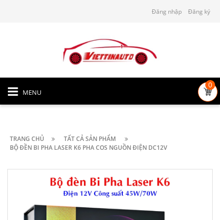
Đăng nhập
Đăng ký
0
MENU
TRANG CHỦ
TẤT CẢ SẢN PHẨM
BỘ ĐỀN BI PHA LASER K6 PHA COS NGUỒN ĐIỆN DC12V