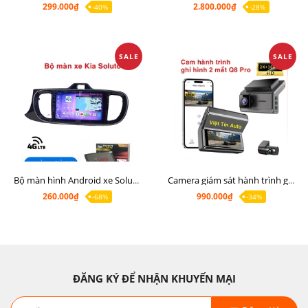
299.000₫
2.800.000₫
-40%
-28%
SALE
SALE
Bộ màn hình Android xe Soluto, mặt dưỡng lắp màn hình Soluto kèm rắc zin
Camera giám sát hành trình ghi hình 2 mắt Q8 Pro độ phân giải 2K +1080P
260.000₫
990.000₫
-68%
-34%
ĐĂNG KÝ ĐỂ NHẬN KHUYẾN MẠI