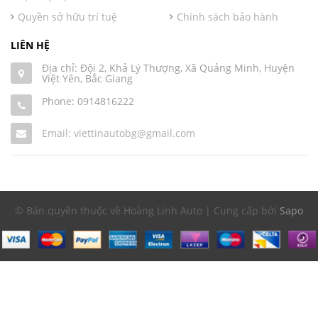
Quyền sở hữu trí tuệ
Chính sách bảo hành
LIÊN HỆ
Địa chỉ: Đội 2, Khả Lý Thượng, Xã Quảng Minh, Huyện
Việt Yên, Bắc Giang
Phone:
0914816222
Email: viettinautobg@gmail.com
© Bản quyền thuộc về Hoàng Linh Auto | Cung cấp bởi
Sapo