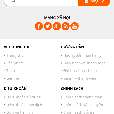
Đăng Ký
MẠNG XÃ HỘI
VỀ CHÚNG TÔI
HƯỚNG DẪN
Trang chủ
Hướng dẫn mua hàng
Sản phẩm
Giao nhận và thanh toán
Tin tức
Đổi trả và bảo hành
Liên hệ
Đăng ký thành viên
ĐIỀU KHOẢN
CHÍNH SÁCH
Điều khoản sử dụng
Chính sách thanh toán
Điều khoản giao dịch
Chính sách vận chuyển
Dịch vụ tiện ích
Chính sách đổi trả