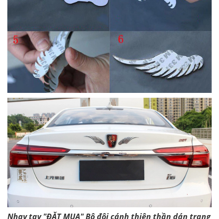
Nhay tay "ĐẶT MUA" Bộ đôi cánh thiên thần dán trang