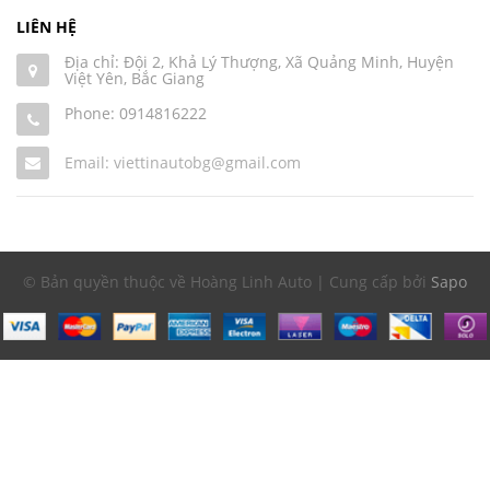
LIÊN HỆ
Địa chỉ: Đội 2, Khả Lý Thượng, Xã Quảng Minh, Huyện
Việt Yên, Bắc Giang
Phone:
0914816222
Email: viettinautobg@gmail.com
© Bản quyền thuộc về Hoàng Linh Auto | Cung cấp bởi
Sapo