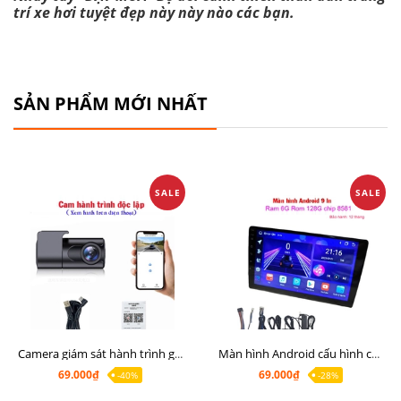
trí xe hơi tuyệt đẹp này này nào các bạn.
SẢN PHẨM MỚI NHẤT
SALE
SALE
Camera giám sát hành trình giá rẻ, cam hành trình cho màn Android, cam hành trình kết nối điện thoại
Màn hình Android cấu hình cao Ram 6G Rom 128G chip 8 nhân 8581
69.000₫
69.000₫
-40%
-28%