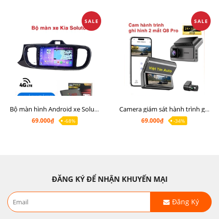
SALE
SALE
Bộ màn hình Android xe Soluto, mặt dưỡng lắp màn hình Soluto kèm rắc zin
Camera giám sát hành trình ghi hình 2 mắt Q8 Pro độ phân giải 2K +1080P
69.000₫
69.000₫
-68%
-34%
ĐĂNG KÝ ĐỂ NHẬN KHUYẾN MẠI
Đăng Ký