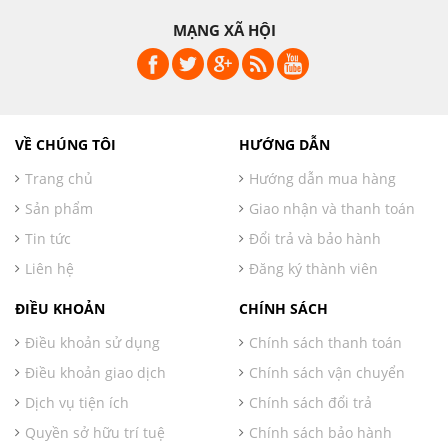
MẠNG XÃ HỘI
VỀ CHÚNG TÔI
HƯỚNG DẪN
Trang chủ
Hướng dẫn mua hàng
Sản phẩm
Giao nhận và thanh toán
Tin tức
Đổi trả và bảo hành
Liên hệ
Đăng ký thành viên
ĐIỀU KHOẢN
CHÍNH SÁCH
Điều khoản sử dụng
Chính sách thanh toán
Điều khoản giao dịch
Chính sách vận chuyển
Dịch vụ tiện ích
Chính sách đổi trả
Quyền sở hữu trí tuệ
Chính sách bảo hành