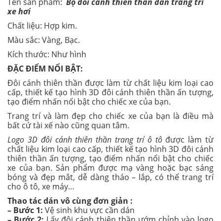
Tên sản phẩm:
Bộ đôi cánh thiên thần dán trang trí
xe hơi
Chất liệu: Hợp kim.
Màu sắc: Vàng, Bạc.
Kích thước: Như hình
ĐẶC ĐIỂM NỔI BẬT:
Đôi cánh thiên thần được làm từ chất liệu kim loại cao
cấp, thiết kế tạo hình 3D đôi cánh thiên thần ấn tượng,
tạo điểm nhấn nổi bật cho chiếc xe của bạn.
Trang trí và làm đẹp cho chiếc xe của bạn là điều mà
bất cứ tài xế nào cũng quan tâm.
Logo 3D đôi cánh thiên thần trang trí ô tô
được làm từ
chất liệu kim loại cao cấp, thiết kế tạo hình 3D đôi cánh
thiên thần ấn tượng, tạo điểm nhấn nổi bật cho chiếc
xe của bạn. Sản phẩm được mạ vàng hoặc bạc sáng
bóng và đẹp mắt, dễ dàng tháo – lắp, có thể trang trí
cho ô tô, xe máy…
Thao tác dán vô cùng đơn giản :
– Bước 1:
Vệ sinh khu vực cần dán
– Bước 2:
Lấy đôi cánh thiên thần ướm chỉnh vào logo