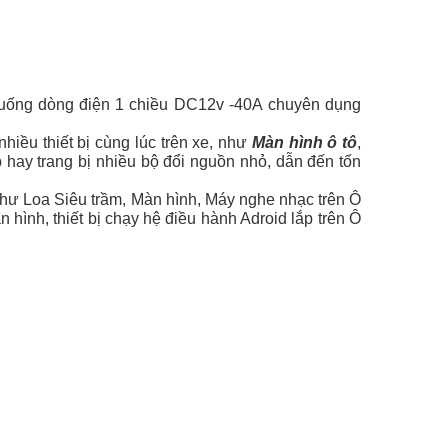
xuống dòng điện 1 chiều DC12v -40A chuyên dụng
iều thiết bị cùng lúc trên xe, như
Màn hình ô tô
,
p hay trang bị nhiều bộ đổi nguồn nhỏ, dẫn đến tốn
 như Loa Siêu trầm, Màn hình, Máy nghe nhạc trên Ô
 hình, thiết bị chạy hệ điều hành Adroid lắp trên Ô