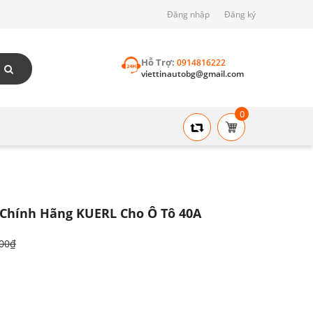
Đăng nhập
Đăng ký
Hỗ Trợ:
0914816222
viettinautobg@gmail.com
0
 Chính Hãng KUERL Cho Ô Tô 40A
000₫