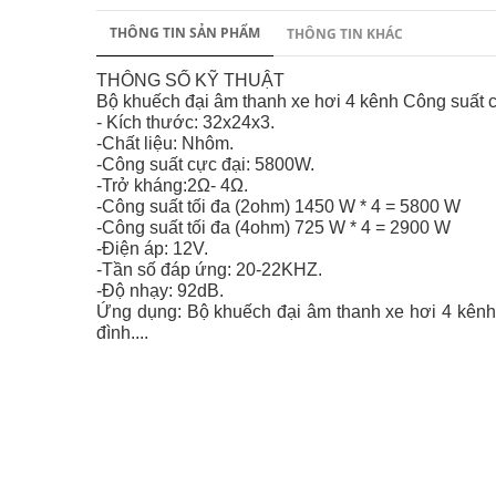
THÔNG TIN SẢN PHẨM
THÔNG TIN KHÁC
THÔNG SỐ KỸ THUẬT
Bộ khuếch đại âm thanh xe hơi 4 kênh Công suất 
- Kích thước: 32x24x3.
-Chất liệu: Nhôm.
-Công suất cực đại: 5800W.
-Trở kháng:2Ω- 4Ω.
-Công suất tối đa (2ohm) 1450 W * 4 = 5800 W
-Công suất tối đa (4ohm) 725 W * 4 = 2900 W
-Điện áp: 12V.
-Tần số đáp ứng: 20-22KHZ.
-Độ nhạy: 92dB.
Ứng dụng: Bộ khuếch đại âm thanh xe hơi 4 kên
đình....