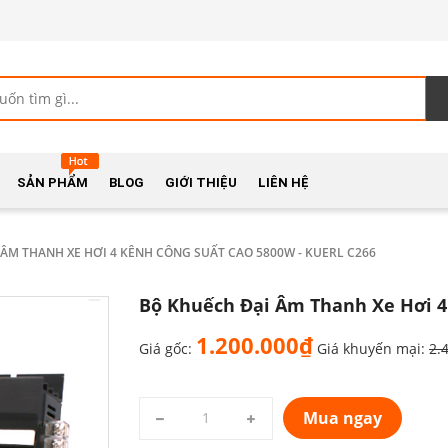
SẢN PHẨM
BLOG
GIỚI THIỆU
LIÊN HỆ
ÂM THANH XE HƠI 4 KÊNH CÔNG SUẤT CAO 5800W - KUERL C266
Bộ Khuếch Đại Âm Thanh Xe Hơi 4 
1.200.000₫
Giá gốc:
Giá khuyến mại:
2.
Mua ngay