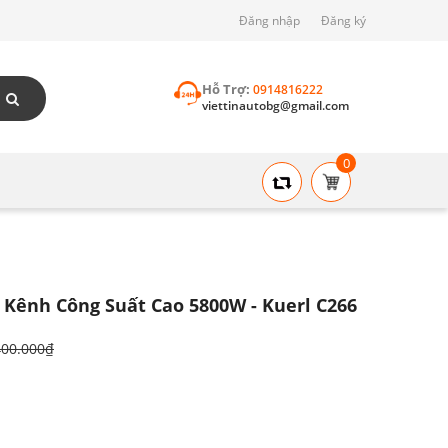
Đăng nhập
Đăng ký
Hỗ Trợ:
0914816222
viettinautobg@gmail.com
0
Kênh Công Suất Cao 5800W - Kuerl C266
400.000₫