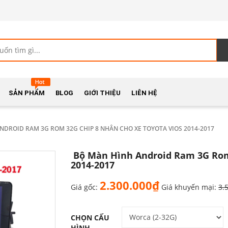
SẢN PHẨM
BLOG
GIỚI THIỆU
LIÊN HỆ
DROID RAM 3G ROM 32G CHIP 8 NHÂN CHO XE TOYOTA VIOS 2014-2017
Bộ Màn Hình Android Ram 3G Rom 
2014-2017
2.300.000₫
Giá gốc:
Giá khuyến mại:
3.
CHỌN CẤU
HÌNH