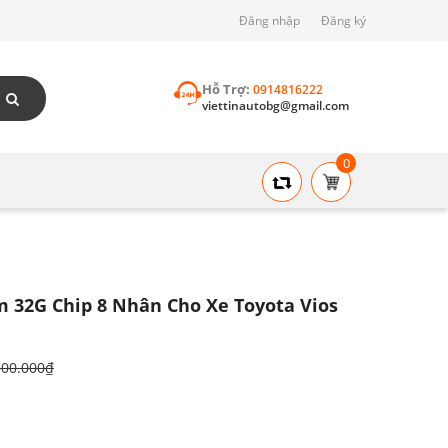
Đăng nhập
Đăng ký
Hỗ Trợ:
0914816222
viettinautobg@gmail.com
0
32G Chip 8 Nhân Cho Xe Toyota Vios
500.000₫