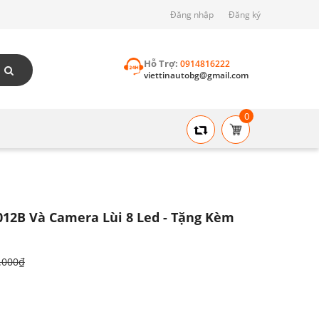
Đăng nhập
Đăng ký
Hỗ Trợ:
0914816222
viettinautobg@gmail.com
0
012B Và Camera Lùi 8 Led - Tặng Kèm
.000₫