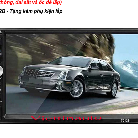
hông, đai sắt và ốc để lắp)
2B - Tặng kèm phụ kiện lắp