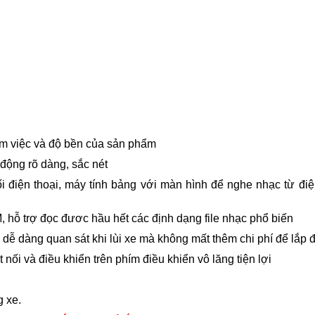
 làm việc và độ bền của sản phẩm
ộng rõ dàng, sắc nét
ối điện thoại, máy tính bảng với màn hình để nghe nhạc từ đi
 hỗ trợ đọc đươc hầu hết các định dạng file nhạc phổ biến
úp dễ dàng quan sát khi lùi xe mà không mất thêm chi phí để lắp 
nối và điều khiển trên phím điều khiển vô lăng tiện lợi
g xe.