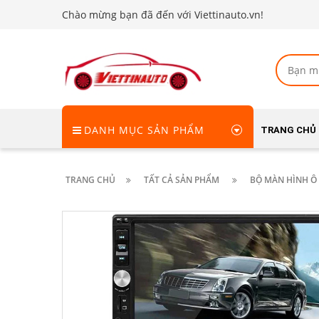
Chào mừng bạn đã đến với Viettinauto.vn!
DANH MỤC SẢN PHẨM
TRANG CHỦ
TRANG CHỦ
TẤT CẢ SẢN PHẨM
BỘ MÀN HÌNH Ô 