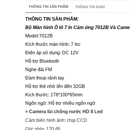
THÔNG TIN SẢN PHẨM
THÔNG TIN KHÁC
THÔNG TIN SẢN PHẨM:
Bộ Màn hình Ô tô 7 In Cảm ứng 7012B Và Camera
Model:7012B
Kích thước màn hình: 7 Inc
Điện áp sử dụng: DC 12V
Hỗ trợ Bluetooth
Nghe đài FM
Đàm thoại rảnh tay
Hỗ trợ thẻ nhớ lên đến 32GB
Kich thước: 178*100*65
mm
Ngôn ngữ: Hỗ trợ nhiều ngôn ngữ
+ Camera lùi chống nước HD 8 Led
Cảm biến hình ảnh: chip CCD
Góc nhìn: 170 độ