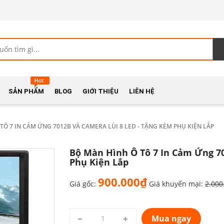
SẢN PHẨM
BLOG
GIỚI THIỆU
LIÊN HỆ
TÔ 7 IN CẢM ỨNG 7012B VÀ CAMERA LÙI 8 LED - TẶNG KÈM PHỤ KIỆN LẮP
Bộ Màn Hình Ô Tô 7 In Cảm Ứng 7
Phụ Kiện Lắp
900.000₫
Giá gốc:
Giá khuyến mại:
2.000
Mua ngay