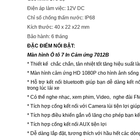
Điện áp làm việc: 12V DC
Chỉ số chống thấm nước: IP68
Kích thước: 40 x 22 x22 mm
Bảo hành: 6 tháng
ĐẶC ĐIỂM NỔI BẬT:
Màn hình Ô tô 7 In Cảm ứng 7012B
* Thiết kế chắc chắn, tản nhiệt tốt tăng hiệu suất
* Màn hình cảm ứng HD 1080P cho hình ảnh sống đ
* Hỗ trợ kết nối bluetooth giúp bạn dễ dàng kết n
trong lúc lái xe
* Có thể nghe nhạc, xem phim, Video, nghe đài FM,
* Tích hợp cổng kết nối với Camera lùi tiện lợi gi
* Tích hợp điều khiển gắn vô lăng cho phép bạn kết 
* Tích hợp cổng kết nối AUX tiện lợi
* Dễ dàng lắp đặt, tương thích với hầu hết các dòn