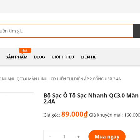
SẢN PHẨM
BLOG
GIỚI THIỆU
LIÊN HỆ
C NHANH QC3.0 MÀN HÌNH LCD HIỂN THỊ ĐIỆN ÁP 2 CỔNG USB 2.4A
Bộ Sạc Ô Tô Sạc Nhanh QC3.0 Màn 
2.4A
89.000₫
Giá gốc:
Giá khuyến mại:
160.00
Mua ngay