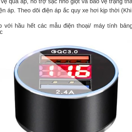
 vệ quá áp, hỗ trợ sạc nhỏ giọt và bảo vệ trạng thá
n áp. Theo dõi điện áp ắc quy xe hơi kịp thời (Khi 
 với hầu hết các mẫu điện thoại/ máy tính bản
c