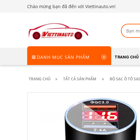
Chào mừng bạn đã đến với Viettinauto.vn!
DANH MỤC SẢN PHẨM
TRANG CHỦ
TRANG CHỦ
TẤT CẢ SẢN PHẨM
BỘ SẠC Ô TÔ SẠ