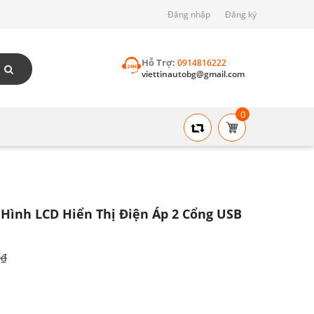
Đăng nhập
Đăng ký
Hỗ Trợ:
0914816222
viettinautobg@gmail.com
0
Hình LCD Hiển Thị Điện Áp 2 Cổng USB
0₫