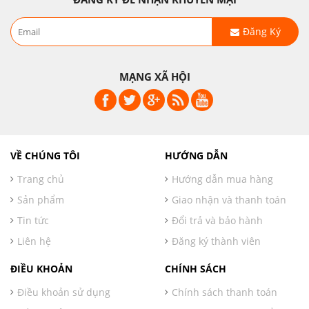
Đăng Ký
MẠNG XÃ HỘI
VỀ CHÚNG TÔI
HƯỚNG DẪN
Trang chủ
Hướng dẫn mua hàng
Sản phẩm
Giao nhận và thanh toán
Tin tức
Đổi trả và bảo hành
Liên hệ
Đăng ký thành viên
ĐIỀU KHOẢN
CHÍNH SÁCH
Điều khoản sử dụng
Chính sách thanh toán