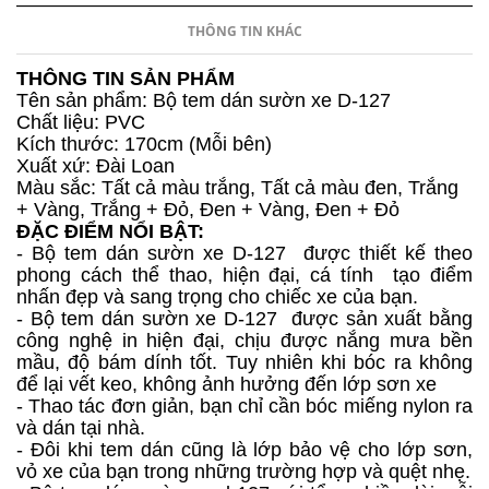
THÔNG TIN KHÁC
THÔNG TIN SẢN PHẨM
Tên sản phẩm: Bộ tem dán sườn xe D-127
Chất liệu: PVC
Kích thước: 170cm (Mỗi bên)
Xuất xứ: Đài Loan
Màu sắc: Tất cả màu trắng, Tất cả màu đen, Trắng
+ Vàng, Trắng + Đỏ, Đen + Vàng, Đen + Đỏ
ĐẶC ĐIỂM NỔI BẬT:
- Bộ tem dán sườn xe D-127
được thiết kế theo
phong cách thể thao, hiện đại, cá tính tạo điểm
nhấn đẹp và sang trọng cho chiếc xe của bạn.
- Bộ tem dán sườn xe D-127 được s
ản xuất bằng
công nghệ in hiện đại, chịu được nắng mưa bền
mầu, độ bám dính tốt. Tuy nhiên khi bóc ra không
để lại vết keo, không ảnh hưởng đến lớp sơn xe
- Thao tác đơn giản, bạn chỉ cần bóc miếng nylon ra
và dán tại nhà.
- Đôi khi tem dán cũng là lớp bảo vệ cho lớp sơn,
vỏ xe của bạn trong những trường hợp và quệt nhẹ.