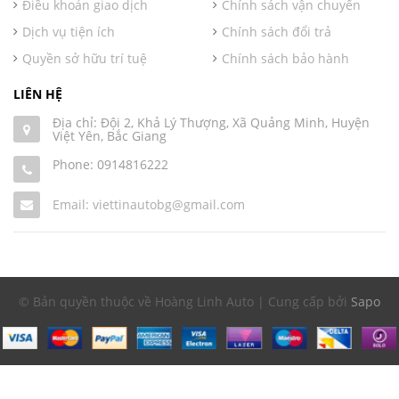
Điều khoản giao dịch
Chính sách vận chuyển
Dịch vụ tiện ích
Chính sách đổi trả
Quyền sở hữu trí tuệ
Chính sách bảo hành
LIÊN HỆ
Địa chỉ: Đội 2, Khả Lý Thượng, Xã Quảng Minh, Huyện
Việt Yên, Bắc Giang
Phone:
0914816222
Email: viettinautobg@gmail.com
© Bản quyền thuộc về Hoàng Linh Auto | Cung cấp bởi
Sapo