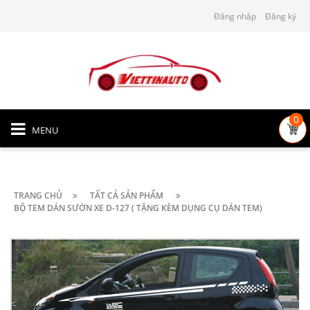
Đăng nhập
Đăng ký
0
MENU
TRANG CHỦ
TẤT CẢ SẢN PHẨM
BỘ TEM DÁN SƯỜN XE D-127 ( TẶNG KÈM DỤNG CỤ DÁN TEM)