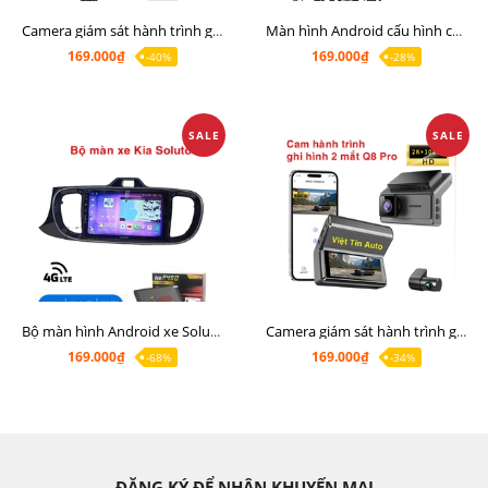
Camera giám sát hành trình giá rẻ, cam hành trình cho màn Android, cam hành trình kết nối điện thoại
Màn hình Android cấu hình cao Ram 6G Rom 128G chip 8 nhân 8581
169.000₫
169.000₫
-40%
-28%
SALE
SALE
Bộ màn hình Android xe Soluto, mặt dưỡng lắp màn hình Soluto kèm rắc zin
Camera giám sát hành trình ghi hình 2 mắt Q8 Pro độ phân giải 2K +1080P
169.000₫
169.000₫
-68%
-34%
ĐĂNG KÝ ĐỂ NHẬN KHUYẾN MẠI