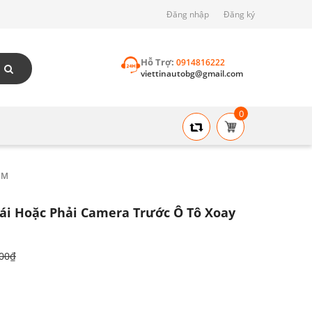
Đăng nhập
Đăng ký
Hỗ Trợ:
0914816222
viettinautobg@gmail.com
0
MM
i Hoặc Phải Camera Trước Ô Tô Xoay
000₫