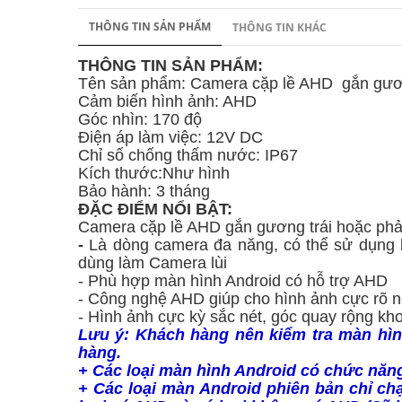
THÔNG TIN SẢN PHẨM
THÔNG TIN KHÁC
THÔNG TIN SẢN PHẨM:
Tên sản phẩm: Camera cặp lề AHD gắn gươn
Cảm biến hình ảnh: AHD
Góc nhìn: 170 độ
Điện áp làm việc: 12V DC
Chỉ số chống thấm nước: IP67
Kích thước:Như hình
Bảo hành: 3 tháng
ĐẶC ĐIỂM NỔI BẬT:
Camera cặp lề AHD gắn gương trái hoặc ph
-
Là dòng camera đa năng, có thể sử dụng 
dùng làm Camera lùi
- Phù hợp màn hình Android có hỗ trợ AHD
- Công nghệ AHD giúp cho hình ảnh cực rõ 
- Hình ảnh cực kỳ sắc nét, góc quay rộng kh
Lưu ý: Khách hàng nên kiểm tra màn hìn
hàng.
+ Các loại màn hình Android có chức năng
+ Các loại màn Android phiên bản chỉ ch