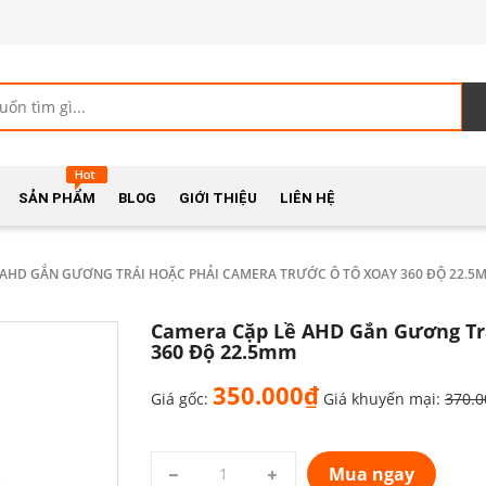
SẢN PHẨM
BLOG
GIỚI THIỆU
LIÊN HỆ
 AHD GẮN GƯƠNG TRÁI HOẶC PHẢI CAMERA TRƯỚC Ô TÔ XOAY 360 ĐỘ 22.5
Camera Cặp Lề AHD Gắn Gương Trá
360 Độ 22.5mm
350.000₫
Giá gốc:
Giá khuyến mại:
370.
Mua ngay