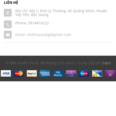
LIÊN HỆ
Địa chỉ: Đội 2, Khả Lý Thượng, Xã Quảng Minh, Huyện
Việt Yên, Bắc Giang
Phone:
0914816222
Email: viettinautobg@gmail.com
© Bản quyền thuộc về Hoàng Linh Auto | Cung cấp bởi
Sapo