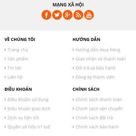
MẠNG XÃ HỘI
VỀ CHÚNG TÔI
HƯỚNG DẪN
Trang chủ
Hướng dẫn mua hàng
Sản phẩm
Giao nhận và thanh toán
Tin tức
Đổi trả và bảo hành
Liên hệ
Đăng ký thành viên
ĐIỀU KHOẢN
CHÍNH SÁCH
Điều khoản sử dụng
Chính sách thanh toán
Điều khoản giao dịch
Chính sách vận chuyển
Dịch vụ tiện ích
Chính sách đổi trả
Quyền sở hữu trí tuệ
Chính sách bảo hành