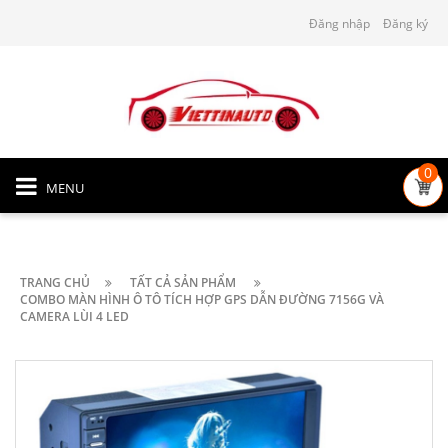
Đăng nhập
Đăng ký
0
MENU
TRANG CHỦ
TẤT CẢ SẢN PHẨM
COMBO MÀN HÌNH Ô TÔ TÍCH HỢP GPS DẪN ĐƯỜNG 7156G VÀ
CAMERA LÙI 4 LED