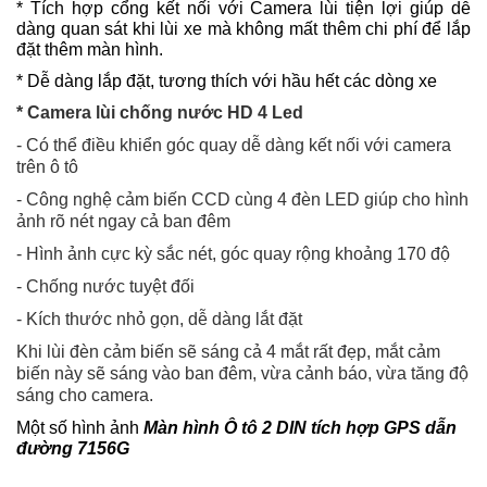
* Tích hợp cổng kết nối với Camera lùi tiện lợi giúp dễ
dàng quan sát khi lùi xe mà không mất thêm chi phí để lắp
đặt thêm màn hình.
* Dễ dàng lắp đặt, tương thích với hầu hết các dòng xe
* Camera lùi chống nước HD 4 Led
- Có thể điều khiển góc quay dễ dàng kết nối với camera
trên ô tô
- Công nghệ cảm biến CCD cùng 4 đèn LED giúp cho hình
ảnh rõ nét ngay cả ban đêm
- Hình ảnh cực kỳ sắc nét, góc quay rộng khoảng 170 độ
- Chống nước tuyệt đối
- Kích thước nhỏ gọn, dễ dàng lắt đặt
Khi lùi đèn cảm biến sẽ sáng cả 4 mắt rất đẹp, mắt cảm
biến này sẽ sáng vào ban đêm, vừa cảnh báo, vừa tăng độ
sáng cho camera.
Một số hình ảnh
Màn hình Ô tô 2 DIN tích hợp GPS dẫn
đường 7156G