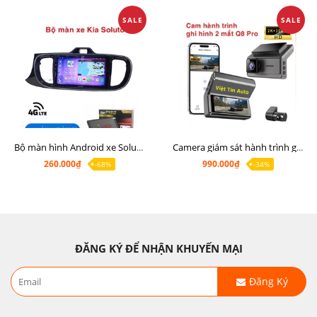
SALE
SALE
Bộ màn hình Android xe Soluto, mặt dưỡng lắp màn hình Soluto kèm rắc zin
Camera giám sát hành trình ghi hình 2 mắt Q8 Pro độ phân giải 2K +1080P
260.000₫
990.000₫
-68%
-34%
ĐĂNG KÝ ĐỂ NHẬN KHUYẾN MẠI
Đăng Ký