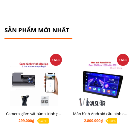
SẢN PHẨM MỚI NHẤT
SALE
SALE
Camera giám sát hành trình giá rẻ, cam hành trình cho màn Android, cam hành trình kết nối điện thoại
Màn hình Android cấu hình cao Ram 6G Rom 128G chip 8 nhân 8581
299.000₫
2.800.000₫
-40%
-28%