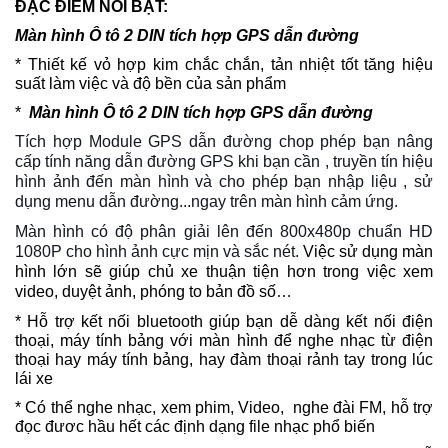
ĐẶC ĐIỂM NỔI BẬT:
Màn hình Ô tô 2 DIN tích hợp GPS dẫn đường
* Thiết kế vỏ hợp kim chắc chắn, tản nhiệt tốt tăng hiệu
suất làm việc và độ bền của sản phẩm
*
Màn hình Ô tô 2 DIN tích hợp GPS dẫn đường
Tích hợp Module GPS dẫn đường chop phép bạn nâng
cấp tính năng dẫn đường GPS khi bạn cần , truyền tín hiệu
hình ảnh đến màn hình và cho phép bạn nhập liệu , sử
dụng menu dẫn đường...ngay trên màn hình cảm ứng.
Màn hình có độ phân giải lên đến 800x480p chuẩn HD
1080P cho hình ảnh cực mịn và sắc nét.
 Việc sử dụng màn 
hình lớn sẽ giúp chủ xe thuận tiện hơn trong việc xem 
video, duyệt ảnh, phóng to bản đồ số
…
* Hỗ trợ kết nối bluetooth giúp bạn dễ dàng kết nối điện
thoại, máy tính bảng với màn hình để nghe nhạc từ điện
thoại hay máy tính bảng, hay đàm thoại rảnh tay trong lúc
lái xe
* Có thể nghe nhạc, xem phim, Video, nghe đài FM, hỗ trợ
đọc đươc hầu hết các định dạng file nhạc phổ biến