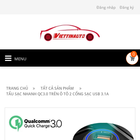
Đăng nhập
Đăng ký
0
MENU
TRANG CHỦ
TẤT CẢ SẢN PHẨM
TẨU SẠC NHANH QC3.0 TRÊN Ô TÔ 2 CỔNG SẠC USB 3.1A