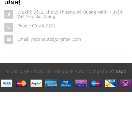
LIÊN HỆ
Địa chỉ: Đội 2, Khả Lý Thượng, Xã Quảng Minh, Huyện
Việt Yên, Bắc Giang
Phone:
0914816222
Email: viettinautobg@gmail.com
© Bản quyền thuộc về Hoàng Linh Auto | Cung cấp bởi
Sapo