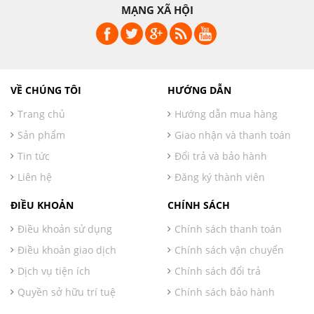
MẠNG XÃ HỘI
VỀ CHÚNG TÔI
HƯỚNG DẪN
Trang chủ
Hướng dẫn mua hàng
Sản phẩm
Giao nhận và thanh toán
Tin tức
Đổi trả và bảo hành
Liên hệ
Đăng ký thành viên
ĐIỀU KHOẢN
CHÍNH SÁCH
Điều khoản sử dụng
Chính sách thanh toán
Điều khoản giao dịch
Chính sách vận chuyển
Dịch vụ tiện ích
Chính sách đổi trả
Quyền sở hữu trí tuệ
Chính sách bảo hành