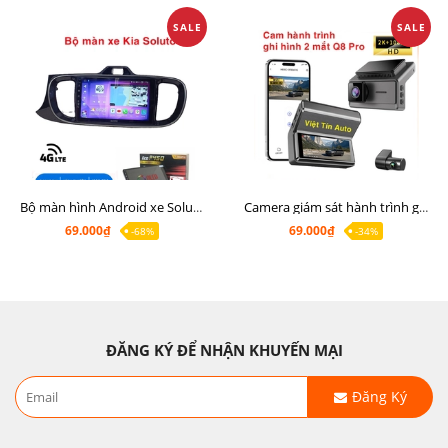
SALE
SALE
Bộ màn hình Android xe Soluto, mặt dưỡng lắp màn hình Soluto kèm rắc zin
Camera giám sát hành trình ghi hình 2 mắt Q8 Pro độ phân giải 2K +1080P
69.000₫
69.000₫
-68%
-34%
ĐĂNG KÝ ĐỂ NHẬN KHUYẾN MẠI
Đăng Ký