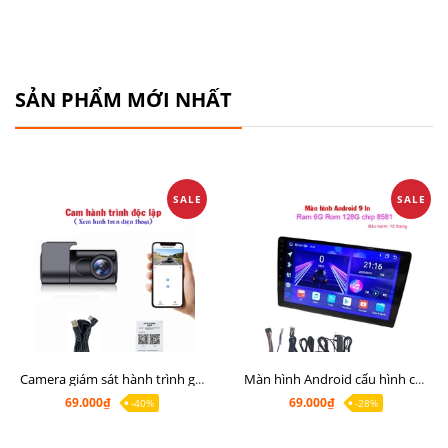
SẢN PHẨM MỚI NHẤT
SALE
SALE
Camera giám sát hành trình giá rẻ, cam hành trình cho màn Android, cam hành trình kết nối điện thoại
Màn hình Android cấu hình cao Ram 6G Rom 128G chip 8 nhân 8581
69.000₫
69.000₫
-40%
-28%