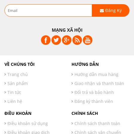
Đăng Ký
MẠNG XÃ HỘI
VỀ CHÚNG TÔI
HƯỚNG DẪN
Trang chủ
Hướng dẫn mua hàng
Sản phẩm
Giao nhận và thanh toán
Tin tức
Đổi trả và bảo hành
Liên hệ
Đăng ký thành viên
ĐIỀU KHOẢN
CHÍNH SÁCH
Điều khoản sử dụng
Chính sách thanh toán
Điều khoản giao dịch
Chính sách vận chuyển