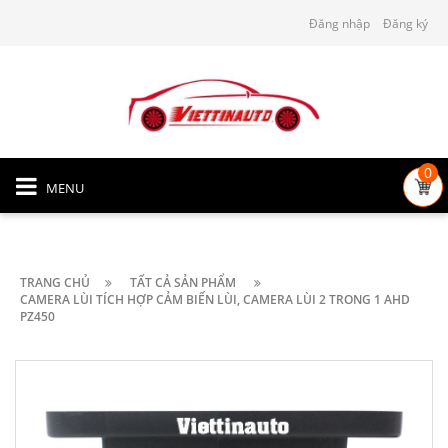
Đăng nhập
Đăng ký
0
MENU
TRANG CHỦ
TẤT CẢ SẢN PHẨM
CAMERA LÙI TÍCH HỢP CẢM BIẾN LÙI, CAMERA LÙI 2 TRONG 1 AHD
PZ450