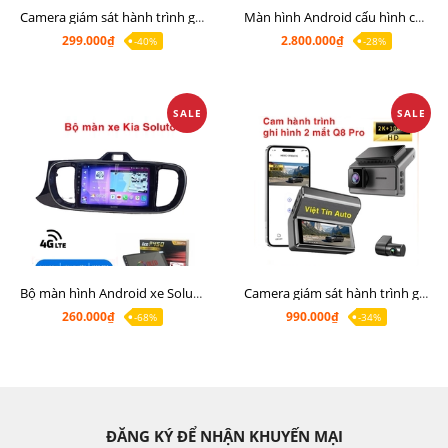
Camera giám sát hành trình giá rẻ, cam hành trình cho màn Android, cam hành trình kết nối điện thoại
Màn hình Android cấu hình cao Ram 6G Rom 128G chip 8 nhân 8581
299.000₫
2.800.000₫
-40%
-28%
SALE
SALE
Bộ màn hình Android xe Soluto, mặt dưỡng lắp màn hình Soluto kèm rắc zin
Camera giám sát hành trình ghi hình 2 mắt Q8 Pro độ phân giải 2K +1080P
260.000₫
990.000₫
-68%
-34%
ĐĂNG KÝ ĐỂ NHẬN KHUYẾN MẠI