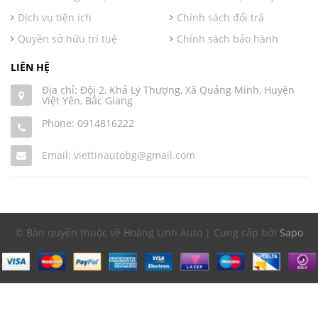
Dịch vụ tiện ích
Chính sách đổi trả
Quyền sở hữu trí tuệ
Chính sách bảo hành
LIÊN HỆ
Địa chỉ: Đội 2, Khả Lý Thượng, Xã Quảng Minh, Huyện
Việt Yên, Bắc Giang
Phone:
0914816222
Email: viettinautobg@gmail.com
© Bản quyền thuộc về Hoàng Linh Auto | Cung cấp bởi
Sapo