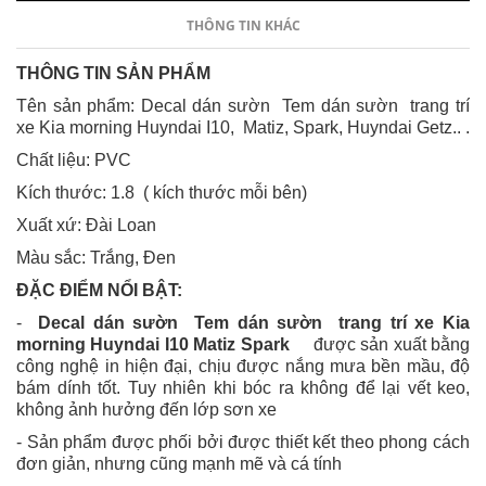
THÔNG TIN KHÁC
THÔNG TIN SẢN PHẨM
Tên sản phẩm: Decal dán sườn Tem dán sườn trang trí
xe Kia morning Huyndai I10, Matiz, Spark, Huyndai Getz.. .
Chất liệu: PVC
Kích thước: 1.8 ( kích thước mỗi bên)
Xuất xứ: Đài Loan
Màu sắc: Trắng, Đen
ĐẶC ĐIỂM NỔI BẬT:
-
Decal dán sườn Tem dán sườn trang trí xe Kia
morning Huyndai I10 Matiz Spark
được sản xuất bằng
công nghệ in hiện đại, chịu được nắng mưa bền mầu, độ
bám dính tốt. Tuy nhiên khi bóc ra không để lại vết keo,
không ảnh hưởng đến lớp sơn xe
- Sản phẩm được phối bởi được thiết kết theo phong cách
đơn giản, nhưng cũng mạnh mẽ và cá tính