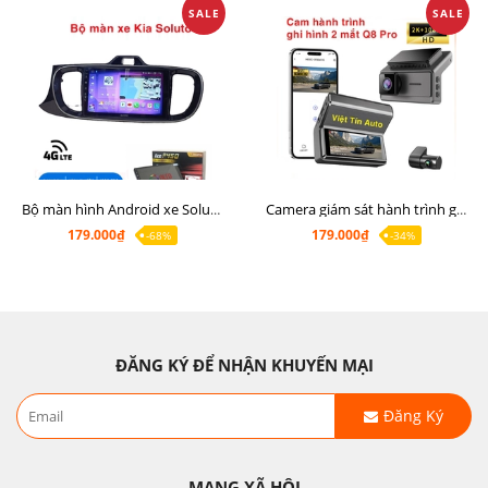
SALE
SALE
Bộ màn hình Android xe Soluto, mặt dưỡng lắp màn hình Soluto kèm rắc zin
Camera giám sát hành trình ghi hình 2 mắt Q8 Pro độ phân giải 2K +1080P
179.000₫
179.000₫
-68%
-34%
ĐĂNG KÝ ĐỂ NHẬN KHUYẾN MẠI
Đăng Ký
MẠNG XÃ HỘI