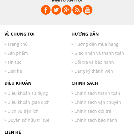
VỀ CHÚNG TÔI
HƯỚNG DẪN
Trang chủ
Hướng dẫn mua hàng
Sản phẩm
Giao nhận và thanh toán
Tin tức
Đổi trả và bảo hành
Liên hệ
Đăng ký thành viên
ĐIỀU KHOẢN
CHÍNH SÁCH
Điều khoản sử dụng
Chính sách thanh toán
Điều khoản giao dịch
Chính sách vận chuyển
Dịch vụ tiện ích
Chính sách đổi trả
Quyền sở hữu trí tuệ
Chính sách bảo hành
LIÊN HỆ