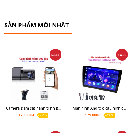
SẢN PHẨM MỚI NHẤT
SALE
SALE
Camera giám sát hành trình giá rẻ, cam hành trình cho màn Android, cam hành trình kết nối điện thoại
Màn hình Android cấu hình cao Ram 6G Rom 128G chip 8 nhân 8581
179.000₫
179.000₫
-40%
-28%