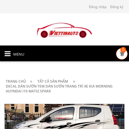
Đăng nhập
Đăng ký
0
MENU
TRANG CHỦ
TẤT CẢ SẢN PHẨM
DECAL DÁN SƯỜN TEM DÁN SƯỜN TRANG TRÍ XE KIA MORNING
HUYNDAI I10 MATIZ SPARK