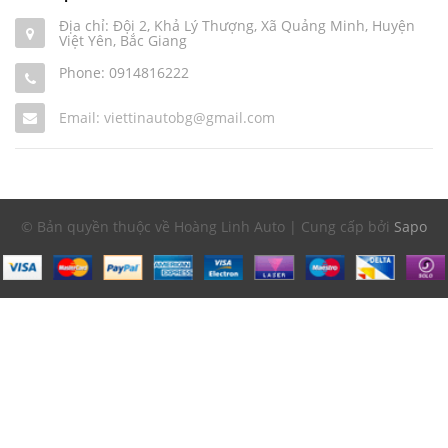
Địa chỉ: Đội 2, Khả Lý Thượng, Xã Quảng Minh, Huyện
Việt Yên, Bắc Giang
Phone:
0914816222
Email: viettinautobg@gmail.com
© Bản quyền thuộc về Hoàng Linh Auto | Cung cấp bởi
Sapo