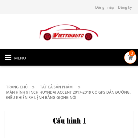
Đăng nhập
Đăng ký
0
MENU
TRANG CHỦ
TẤT CẢ SẢN PHẨM
MÀN HÌNH 9 INCH HUYNDAI ACCENT 2017-2019 CÓ GPS DẪN ĐƯỜNG,
ĐIỀU KHIỂN RA LỆNH BẰNG GIỌNG NÓI