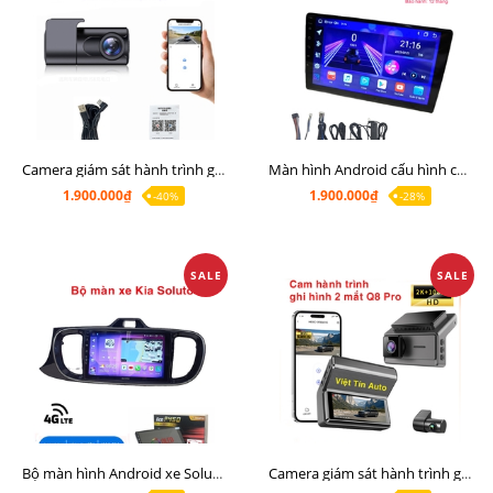
Camera giám sát hành trình giá rẻ, cam hành trình cho màn Android, cam hành trình kết nối điện thoại
Màn hình Android cấu hình cao Ram 6G Rom 128G chip 8 nhân 8581
1.900.000₫
1.900.000₫
-40%
-28%
SALE
SALE
Bộ màn hình Android xe Soluto, mặt dưỡng lắp màn hình Soluto kèm rắc zin
Camera giám sát hành trình ghi hình 2 mắt Q8 Pro độ phân giải 2K +1080P