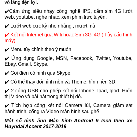
vô lăng tiện lợi.
✔️Cảm ứng siêu nhạy công nghệ IPS, cắm sim 4G lướt
web, youtube, nghe nhạc, xem phim trực tuyến.
✔️ Lướt web cực kỳ nhẹ nhàng , mượt mà
✔️ Kết nối Internet qua Wifi hoặc Sim 3G. 4G ( Tủy cấu hình
máy)
✔️ Menu tùy chỉnh theo ý muốn
✔️ Ứng dụng Google, MSN, Facebook, Twitter, Youtube,
Ebay, Gmail, Skype.
✔️ Gọi điện có hình qua Skype.
✔️ Có thể thay đổi hình nền và Theme, hình nền 3D.
✔️ 2 cổng USB cho phép kết nối Iphone, Ipad, Ipod. Hiển
thị Video và bài hát trong thiết bị đó.
✔️
Tích hợp cổng kết nối Camera lùi, Camera giám sát
hành trình, cổng ra Video màn hình sau ghế
Một số hình ảnh
Màn hình Android 9 Inch theo xe
Huyndai Accent 2017-2019