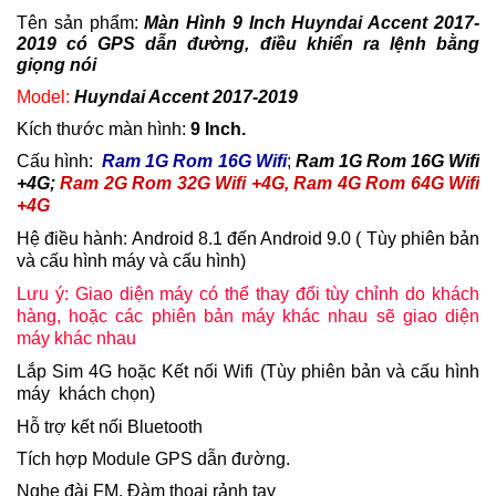
Tên sản phẩm:
Màn Hình 9 Inch Huyndai Accent 2017-
2019 có GPS dẫn đường, điều khiển ra lệnh bằng
giọng nói
Model:
Huyndai Accent 2017-2019
Kích thước màn hình:
9 Inch.
Cấu hình:
Ram 1G Rom 16G Wifi
;
Ram 1G Rom 16G Wifi
+4G;
Ram 2G Rom 32G Wifi +4G, Ram 4G Rom 64G Wifi
+4G
Hệ điều hành: Android 8.1 đến Android 9.0 ( Tùy phiên bản
và cấu hình máy và cấu hình)
Lưu ý: Giao diện máy có thể thay đổi tùy chỉnh do khách
hàng, hoặc các phiên bản máy khác nhau sẽ giao diện
máy khác nhau
Lắp Sim 4G hoặc Kết nối Wifi (Tùy phiên bản và cấu hình
máy khách chọn)
Hỗ trợ kết nối Bluetooth
Tích hợp Module GPS dẫn đường.
Nghe đài FM,
Đàm thoại rảnh tay