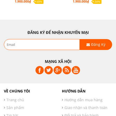
1.900.000₫
1.900.000₫
-68%
-34%
ĐĂNG KÝ ĐỂ NHẬN KHUYẾN MẠI
Đăng Ký
MẠNG XÃ HỘI
VỀ CHÚNG TÔI
HƯỚNG DẪN
Trang chủ
Hướng dẫn mua hàng
Sản phẩm
Giao nhận và thanh toán
Tin tức
Đổi trả và bảo hành