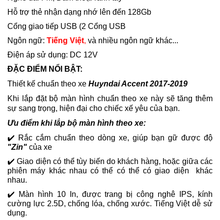
Hỗ trợ thẻ nhận dạng nhớ lên đến 128Gb
Cổng giao tiếp USB (2 Cổng USB
Ngôn ngữ:
Tiếng Việt
,
và nhiều ngôn ngữ khác...
Điện áp sử dụng: DC 12V
ĐẶC ĐIỂM NỔI BẬT:
Thiết kế chuẩn theo xe
Huyndai Accent 2017-2019
Khi lắp đặt bộ màn hình chuẩn theo xe này sẽ tăng thêm
sự sang trọng, hiện đại cho chiếc xế yêu của bạn.
Ưu điểm khi lắp bộ màn hình theo xe:
✔️ Rắc cắm chuẩn theo dòng xe, giúp bạn gữ được độ
"Zin"
của xe
✔️ Giao diện có thể tùy biến do khách hàng, hoặc giữa các
phiên máy khác nhau có thể có thể có giao diện khác
nhau.
✔️
Màn hình 10 In, được trang bị công nghê IPS, kính
cường lực 2.5D, chống lóa, chống xước. Tiếng Việt dễ sử
dụng.