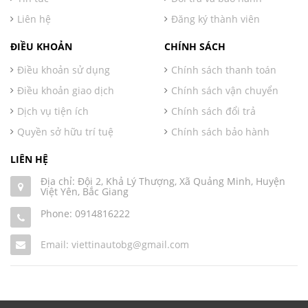
Liên hệ
Đăng ký thành viên
ĐIỀU KHOẢN
CHÍNH SÁCH
Điều khoản sử dụng
Chính sách thanh toán
Điều khoản giao dịch
Chính sách vận chuyển
Dịch vụ tiện ích
Chính sách đổi trả
Quyền sở hữu trí tuệ
Chính sách bảo hành
LIÊN HỆ
Địa chỉ: Đội 2, Khả Lý Thượng, Xã Quảng Minh, Huyện
Việt Yên, Bắc Giang
Phone:
0914816222
Email: viettinautobg@gmail.com