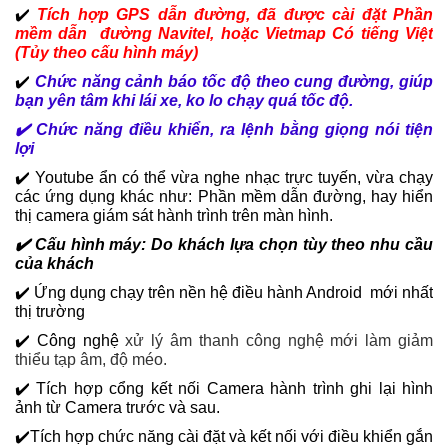
✔️
T
í
ch hợp GPS dẫn đường,
đã được cài đặt Phần
mềm dẫn đường Navitel, hoặc Vietmap Có tiếng Việt
(Tủy theo cấu hình máy)
✔️
Chức năng cảnh báo tốc độ theo cung đường, giúp
bạn yên tâm khi lái xe, ko lo chạy quá tốc độ.
✔️ Chức năng điều khiển, ra lệnh bằng giọng nói tiện
lợi
✔️ Youtube ẩn có thể vừa nghe nhạc trực tuyến, vừa chạy
các ứng dụng khác như: Phần mềm dẫn đường, hay hiển
thị camera giám sát hành trình trên màn hình.
✔️
Cấu hình máy: Do khách lựa chọn tùy theo nhu cầu
của khách
✔️ Ứng dụng chạy trên nền hệ điều hành Android mới nhất
thị trường
✔️ Công nghệ
xử lý âm thanh công nghệ mới làm giảm
thiểu tạp âm, độ méo.
✔️ Tích hợp cổng kết nối Camera hành trình ghi lại hình
ảnh từ Camera trước và sau.
✔️Tích hợp chức năng cài đặt và kết nối với điều khiển gắn