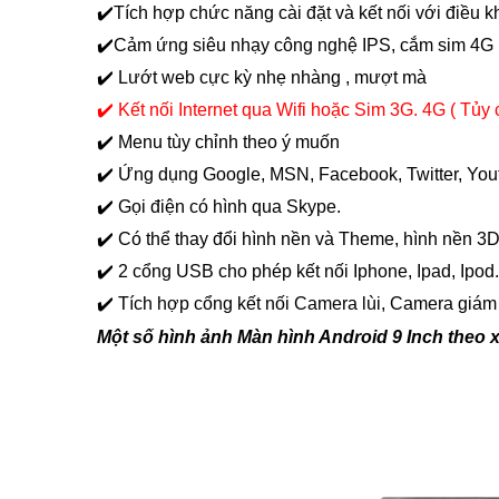
✔️Tích hợp chức năng cài đặt và kết nối với điều kh
✔️Cảm ứng siêu nhạy công nghệ IPS, cắm sim 4G l
✔️ Lướt web cực kỳ nhẹ nhàng , mượt mà
✔️ Kết nối Internet qua Wifi hoặc Sim 3G. 4G ( Tủy
✔️ Menu tùy chỉnh theo ý muốn
✔️ Ứng dụng Google, MSN, Facebook, Twitter, You
✔️ Gọi điện có hình qua Skype.
✔️ Có thể thay đổi hình nền và Theme, hình nền 3D
✔️ 2 cổng USB cho phép kết nối Iphone, Ipad, Ipod. H
✔️
Tích hợp cổng kết nối Camera lùi, Camera giám 
Một số hình ảnh
Màn hình Android 9 Inch theo 