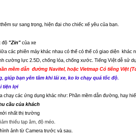
 thêm sự sang trọng, hiện đại cho chiếc xế yêu của bạn.
c độ
"Zin"
của xe
giữa các phiên máy khác nhau có thể có thể có giao diện khác 
ính cường lực 2.5D, chống lóa, chống xước. Tiếng Việt dễ sử d
hần mềm dẫn đường Navitel, hoặc Vietmap Có tiếng Việt (T
giúp bạn yên tâm khi lái xe, ko lo chạy quá tốc độ.
tiện lợi
ừa chạy các ứng dụng khác như: Phần mềm dẫn đường, hay hiển 
nhu cầu của khách
ới nhất thị trường
iảm thiểu tạp âm, độ méo.
i hình ảnh từ Camera trước và sau.