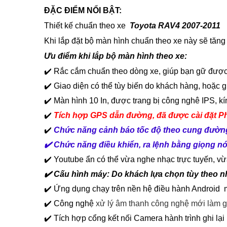
ĐẶC ĐIỂM NỔI BẬT:
Thiết kế chuẩn theo xe
Toyota RAV4 2007-2011
Khi lắp đặt bộ màn hình chuẩn theo xe này sẽ tăng
Ưu điểm khi lắp bộ màn hình theo xe:
✔️ Rắc cắm chuẩn theo dòng xe, giúp bạn gữ đượ
✔️ Giao diện có thể tùy biến do khách hàng, hoặc 
✔️
Màn hình 10 In, được trang bị công nghê IPS, k
✔️
T
í
ch hợp GPS dẫn đường,
đã được cài đặt P
✔️
Chức năng cảnh báo tốc độ theo cung đường, 
✔️ Chức năng điều khiển, ra lệnh bằng giọng nói 
✔️ Youtube ẩn có thể vừa nghe nhạc trực tuyến, v
✔️
Cấu hình máy: Do khách lựa chọn tùy theo 
✔️ Ứng dụng chạy trên nền hệ điều hành Android m
✔️ Công nghệ
xử lý âm thanh công nghệ mới làm g
✔️ Tích hợp cổng kết nối Camera hành trình ghi lạ