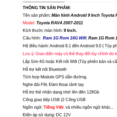
THÔNG TIN SẢN PHẨM:
Tên sản phẩm:
Màn hình Android 9 Inch Toyota 
Model:
Toyota RAV4 2007-2011
Kích thước màn hình:
9 Inch.
Cấu hình:
Ram 1G Rom 16G Wifi
;
Ram 1G Rom 1
Hệ điều hành: Android 8.1 đến Android 9.0 ( Tùy p
Lưu ý: Giao diện máy có thể thay đổi tùy chỉnh d
Lắp Sim 4G hoặc Kết nối Wifi (Tùy phiên bản và 
Hỗ trợ kết nối Bluetooth
Tích hợp Module GPS dẫn đường.
Nghe đài FM,
Đàm thoại rảnh tay
Hỗ trợ thẻ nhận dạng nhớ lên đến 128Gb
Cổng giao tiếp USB (2 Cổng USB
Ngôn ngữ:
Tiếng Việt
,
và nhiều ngôn ngữ khác...
Điện áp sử dụng: DC 12V