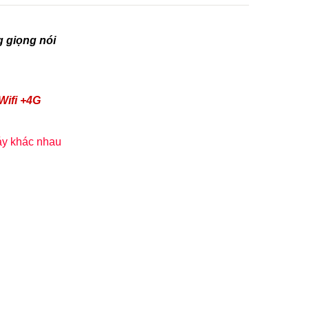
g giọng nói
ifi +4G
áy khác nhau