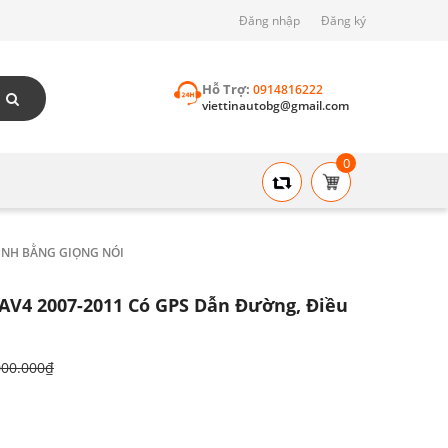
Đăng nhập
Đăng ký
Hỗ Trợ:
0914816222
viettinautobg@gmail.com
0
ỆNH BẰNG GIỌNG NÓI
RAV4 2007-2011 Có GPS Dẫn Đường, Điều
000.000₫