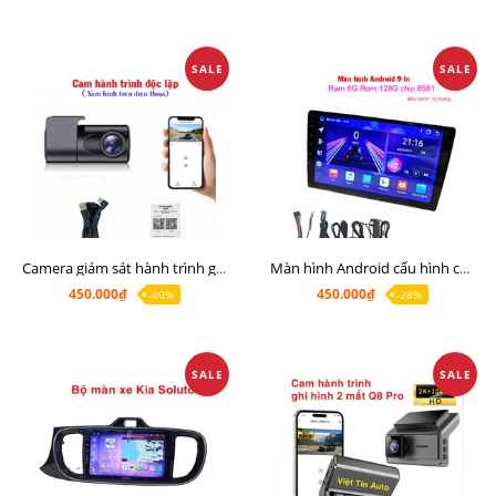
SALE
SALE
Camera giám sát hành trình giá rẻ, cam hành trình cho màn Android, cam hành trình kết nối điện thoại
Màn hình Android cấu hình cao Ram 6G Rom 128G chip 8 nhân 8581
450.000₫
450.000₫
-40%
-28%
SALE
SALE