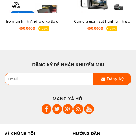
Bộ màn hình Android xe Soluto, mặt dưỡng lắp màn hình Soluto kèm rắc zin
Camera giám sát hành trình ghi hình 2 mắt Q8 Pro độ phân giải 2K +1080P
450.000₫
450.000₫
-68%
-34%
ĐĂNG KÝ ĐỂ NHẬN KHUYẾN MẠI
Đăng Ký
MẠNG XÃ HỘI
VỀ CHÚNG TÔI
HƯỚNG DẪN