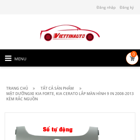
Đăng nhập
Đăng ký
0
MENU
TRANG CHỦ
TẤT CẢ SẢN PHẨM
MẶT DƯỠNGXE KIA FORTE, KIA CERATO LẮP MÀN HÌNH 9 IN 2008-2013
KÈM RẮC NGUỒN