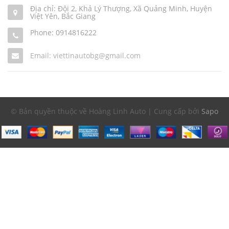
Địa chỉ: Đội 2, Khả Lý Thượng, Xã Quảng Minh, Huyện
Việt Yên, Bắc Giang
Phone:
0914816222
Email: viettinautobg@gmail.com
© Bản quyền thuộc về Hoàng Linh Auto | Cung cấp bởi
Sapo