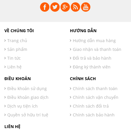
VỀ CHÚNG TÔI
HƯỚNG DẪN
Trang chủ
Hướng dẫn mua hàng
Sản phẩm
Giao nhận và thanh toán
Tin tức
Đổi trả và bảo hành
Liên hệ
Đăng ký thành viên
ĐIỀU KHOẢN
CHÍNH SÁCH
Điều khoản sử dụng
Chính sách thanh toán
Điều khoản giao dịch
Chính sách vận chuyển
Dịch vụ tiện ích
Chính sách đổi trả
Quyền sở hữu trí tuệ
Chính sách bảo hành
LIÊN HỆ