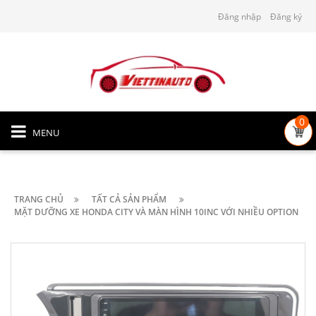
Đăng nhập
Đăng ký
0
MENU
TRANG CHỦ
TẤT CẢ SẢN PHẨM
MẶT DƯỠNG XE HONDA CITY VÀ MÀN HÌNH 10INC VỚI NHIỀU OPTION