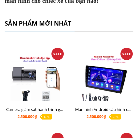
màn hình cho chiếc xe của bạn nào
!
SẢN PHẨM MỚI NHẤT
SALE
SALE
Camera giám sát hành trình giá rẻ, cam hành trình cho màn Android, cam hành trình kết nối điện thoại
Màn hình Android cấu hình cao Ram 6G Rom 128G chip 8 nhân 8581
2.500.000₫
2.500.000₫
-40%
-28%