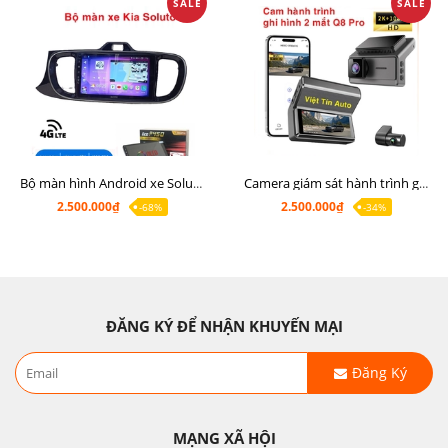
SALE
SALE
Bộ màn hình Android xe Soluto, mặt dưỡng lắp màn hình Soluto kèm rắc zin
Camera giám sát hành trình ghi hình 2 mắt Q8 Pro độ phân giải 2K +1080P
2.500.000₫
2.500.000₫
-68%
-34%
ĐĂNG KÝ ĐỂ NHẬN KHUYẾN MẠI
Đăng Ký
MẠNG XÃ HỘI