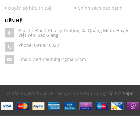
Quyền sở hữu trí tuệ
Chính sách bảo hành
LIÊN HỆ
Địa chỉ: Đội 2, Khả Lý Thượng, Xã Quảng Minh, Huyện
Việt Yên, Bắc Giang
Phone:
0914816222
Email: viettinautobg@gmail.com
© Bản quyền thuộc về Hoàng Linh Auto | Cung cấp bởi
Sapo