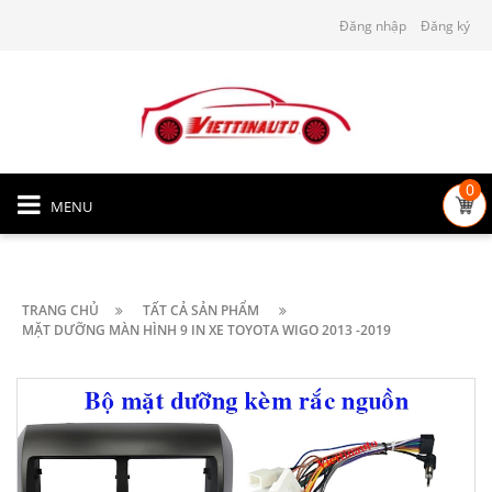
Đăng nhập
Đăng ký
0
MENU
TRANG CHỦ
TẤT CẢ SẢN PHẨM
MẶT DƯỠNG MÀN HÌNH 9 IN XE TOYOTA WIGO 2013 -2019