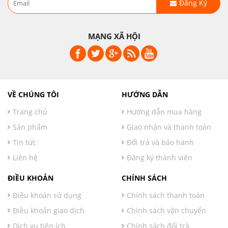
Đăng Ký
MẠNG XÃ HỘI
VỀ CHÚNG TÔI
HƯỚNG DẪN
Trang chủ
Hướng dẫn mua hàng
Sản phẩm
Giao nhận và thanh toán
Tin tức
Đổi trả và bảo hành
Liên hệ
Đăng ký thành viên
ĐIỀU KHOẢN
CHÍNH SÁCH
Điều khoản sử dụng
Chính sách thanh toán
Điều khoản giao dịch
Chính sách vận chuyển
Dịch vụ tiện ích
Chính sách đổi trả