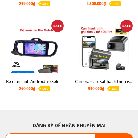
299.000₫
2.800.000₫
-40%
-28%
SALE
SALE
Bộ màn hình Android xe Soluto, mặt dưỡng lắp màn hình Soluto kèm rắc zin
Camera giám sát hành trình ghi hình 2 mắt Q8 Pro độ phân giải 2K +1080P
260.000₫
990.000₫
-68%
-34%
ĐĂNG KÝ ĐỂ NHẬN KHUYẾN MẠI