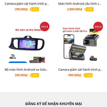
Camera giám sát hành trình giá rẻ, cam hành trình cho màn Android, cam hành trình kết nối điện thoại
Màn hình Android cấu hình cao Ram 6G Rom 128G chip 8 nhân 8581
299.000₫
2.800.000₫
-40%
-28%
SALE
SALE
Bộ màn hình Android xe Soluto, mặt dưỡng lắp màn hình Soluto kèm rắc zin
Camera giám sát hành trình ghi hình 2 mắt Q8 Pro độ phân giải 2K +1080P
260.000₫
990.000₫
-68%
-34%
ĐĂNG KÝ ĐỂ NHẬN KHUYẾN MẠI