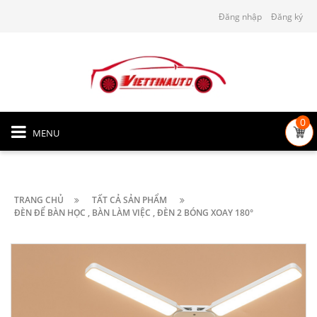
Đăng nhập
Đăng ký
0
MENU
TRANG CHỦ
TẤT CẢ SẢN PHẨM
ĐÈN ĐỂ BÀN HỌC , BÀN LÀM VIỆC , ĐÈN 2 BÓNG XOAY 180°