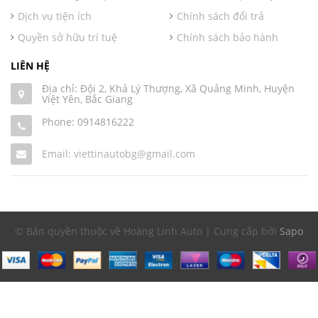
Dịch vụ tiện ích
Chính sách đổi trả
Quyền sở hữu trí tuệ
Chính sách bảo hành
LIÊN HỆ
Địa chỉ: Đội 2, Khả Lý Thượng, Xã Quảng Minh, Huyện
Việt Yên, Bắc Giang
Phone:
0914816222
Email: viettinautobg@gmail.com
© Bản quyền thuộc về Hoàng Linh Auto | Cung cấp bởi
Sapo