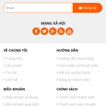
Đăng Ký
MẠNG XÃ HỘI
VỀ CHÚNG TÔI
HƯỚNG DẪN
Trang chủ
Hướng dẫn mua hàng
Sản phẩm
Giao nhận và thanh toán
Tin tức
Đổi trả và bảo hành
Liên hệ
Đăng ký thành viên
ĐIỀU KHOẢN
CHÍNH SÁCH
Điều khoản sử dụng
Chính sách thanh toán
Điều khoản giao dịch
Chính sách vận chuyển