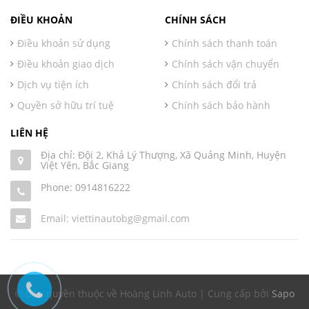
ĐIỀU KHOẢN
CHÍNH SÁCH
Điều khoản sử dụng
Chính sách thanh toán
Điều khoản giao dịch
Chính sách vận chuyển
Dịch vụ tiện ích
Chính sách đổi trả
Quyền sở hữu trí tuệ
Chính sách bảo hành
LIÊN HỆ
Địa chỉ: Đội 2, Khả Lý Thượng, Xã Quảng Minh, Huyện
Việt Yên, Bắc Giang
Phone:
0914816222
Email: viettinautobg@gmail.com
© Bản quyền thuộc về Hoàng Linh Auto | Cung cấp bởi
Sapo