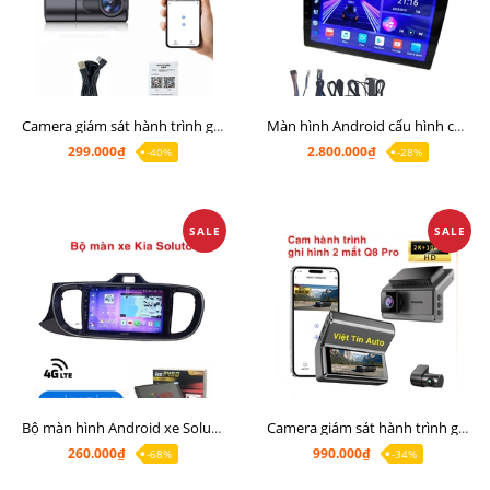
Camera giám sát hành trình giá rẻ, cam hành trình cho màn Android, cam hành trình kết nối điện thoại
Màn hình Android cấu hình cao Ram 6G Rom 128G chip 8 nhân 8581
299.000₫
2.800.000₫
-40%
-28%
SALE
SALE
Bộ màn hình Android xe Soluto, mặt dưỡng lắp màn hình Soluto kèm rắc zin
Camera giám sát hành trình ghi hình 2 mắt Q8 Pro độ phân giải 2K +1080P
260.000₫
990.000₫
-68%
-34%