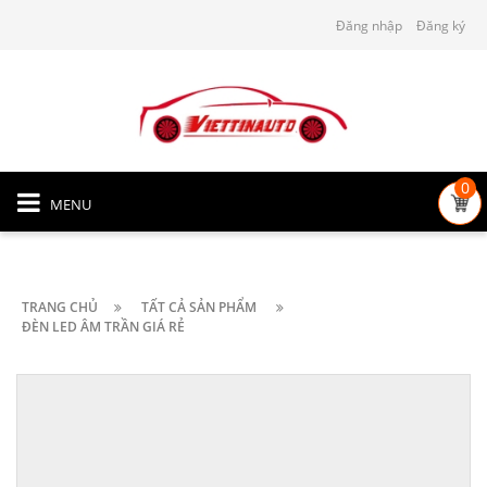
Đăng nhập
Đăng ký
0
MENU
TRANG CHỦ
TẤT CẢ SẢN PHẨM
ĐÈN LED ÂM TRẦN GIÁ RẺ