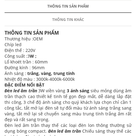
THÔNG TIN SẢN PHẨM
THÔNG TIN KHÁC
THÔNG TIN SẢN PHẨM
Thương hiệu :OEM
Chíp led
Điện thế : 220V
Công suất :3
W ;
Lổ khoét trần : 60mm
Đường kính : 96mm
Ánh sáng :
trắng, vàng, trung tính
Nhiệt độ màu : 3000k-4000k-6000k
ĐẶC ĐIỂM NỔI BẬT
Đèn led âm trần
3W viền vàng
3 ánh sáng
siêu mỏng dùng âm
trần thạch cao thiết kế tinh tế gọn đẹp mắt, dễ dàng lắp đặt
thi công, 3 chế độ ánh sáng cho quý khách lựa chọn chỉ cần 1
công tắc, tắt mở lại đèn sẽ tự đổi màu từ ánh sáng trắng sang
vàng, tắt mở lại sẽ chuyển sang màu trung tính trắng ấm rất
đẹp và rất sang trọng.
Đèn led âm trần thay thế các loại đèn lon thông thường sử
dụng bóng compact.
Đèn led âm trần
Chiếu sáng thay thế các