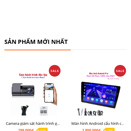
SẢN PHẨM MỚI NHẤT
SALE
SALE
Camera giám sát hành trình giá rẻ, cam hành trình cho màn Android, cam hành trình kết nối điện thoại
Màn hình Android cấu hình cao Ram 6G Rom 128G chip 8 nhân 8581
299.000₫
2.800.000₫
-40%
-28%