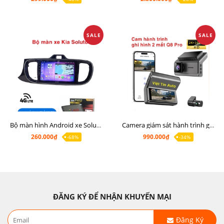
SALE
SALE
Bộ màn hình Android xe Soluto, mặt dưỡng lắp màn hình Soluto kèm rắc zin
Camera giám sát hành trình ghi hình 2 mắt Q8 Pro độ phân giải 2K +1080P
260.000₫
990.000₫
-68%
-34%
ĐĂNG KÝ ĐỂ NHẬN KHUYẾN MẠI
Đăng Ký