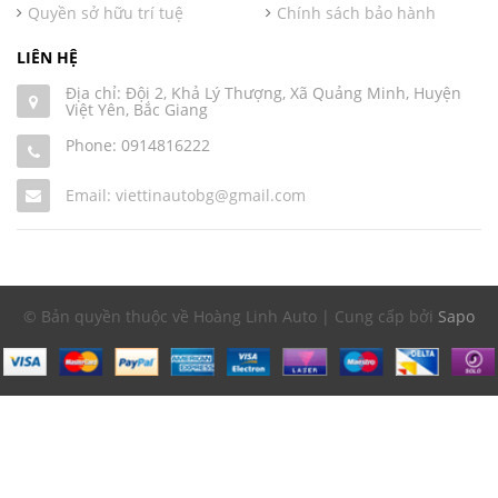
Quyền sở hữu trí tuệ
Chính sách bảo hành
LIÊN HỆ
Địa chỉ: Đội 2, Khả Lý Thượng, Xã Quảng Minh, Huyện
Việt Yên, Bắc Giang
Phone:
0914816222
Email: viettinautobg@gmail.com
© Bản quyền thuộc về Hoàng Linh Auto | Cung cấp bởi
Sapo