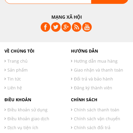
MẠNG XÃ HỘI
VỀ CHÚNG TÔI
HƯỚNG DẪN
Trang chủ
Hướng dẫn mua hàng
Sản phẩm
Giao nhận và thanh toán
Tin tức
Đổi trả và bảo hành
Liên hệ
Đăng ký thành viên
ĐIỀU KHOẢN
CHÍNH SÁCH
Điều khoản sử dụng
Chính sách thanh toán
Điều khoản giao dịch
Chính sách vận chuyển
Dịch vụ tiện ích
Chính sách đổi trả