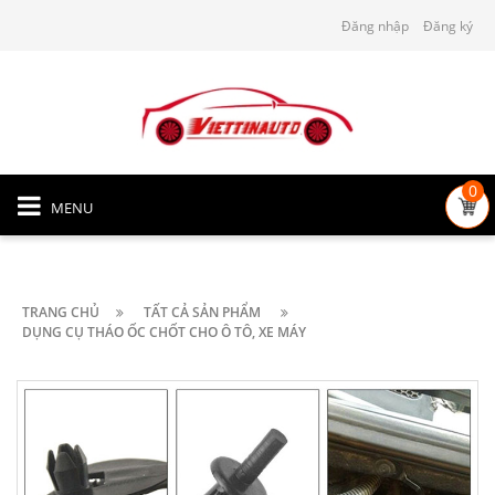
Đăng nhập
Đăng ký
0
MENU
TRANG CHỦ
TẤT CẢ SẢN PHẨM
DỤNG CỤ THÁO ỐC CHỐT CHO Ô TÔ, XE MÁY