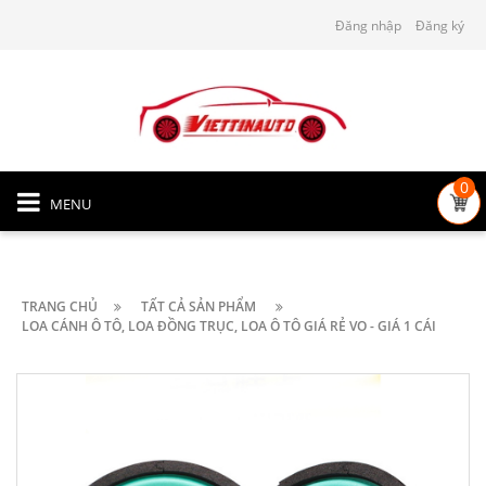
Đăng nhập
Đăng ký
0
MENU
TRANG CHỦ
TẤT CẢ SẢN PHẨM
LOA CÁNH Ô TÔ, LOA ĐỒNG TRỤC, LOA Ô TÔ GIÁ RẺ VO - GIÁ 1 CÁI