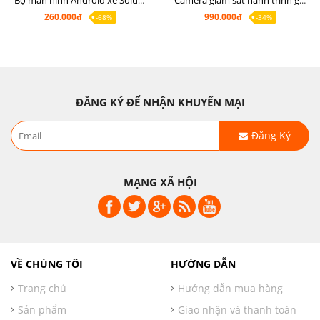
Bộ màn hình Android xe Soluto, mặt dưỡng lắp màn hình Soluto kèm rắc zin
Camera giám sát hành trình ghi hình 2 mắt Q8 Pro độ phân giải 2K +1080P
260.000₫
990.000₫
-68%
-34%
ĐĂNG KÝ ĐỂ NHẬN KHUYẾN MẠI
Đăng Ký
MẠNG XÃ HỘI
VỀ CHÚNG TÔI
HƯỚNG DẪN
Trang chủ
Hướng dẫn mua hàng
Sản phẩm
Giao nhận và thanh toán