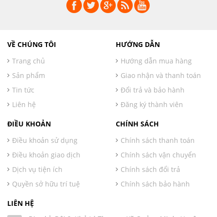
VỀ CHÚNG TÔI
HƯỚNG DẪN
Trang chủ
Hướng dẫn mua hàng
Sản phẩm
Giao nhận và thanh toán
Tin tức
Đổi trả và bảo hành
Liên hệ
Đăng ký thành viên
ĐIỀU KHOẢN
CHÍNH SÁCH
Điều khoản sử dụng
Chính sách thanh toán
Điều khoản giao dịch
Chính sách vận chuyển
Dịch vụ tiện ích
Chính sách đổi trả
Quyền sở hữu trí tuệ
Chính sách bảo hành
LIÊN HỆ