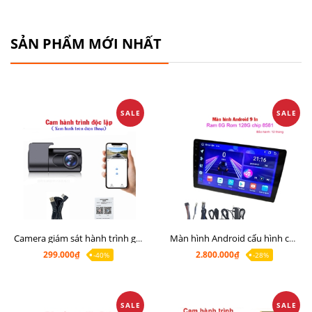
SẢN PHẨM MỚI NHẤT
SALE
SALE
Camera giám sát hành trình giá rẻ, cam hành trình cho màn Android, cam hành trình kết nối điện thoại
Màn hình Android cấu hình cao Ram 6G Rom 128G chip 8 nhân 8581
299.000₫
2.800.000₫
-40%
-28%
SALE
SALE