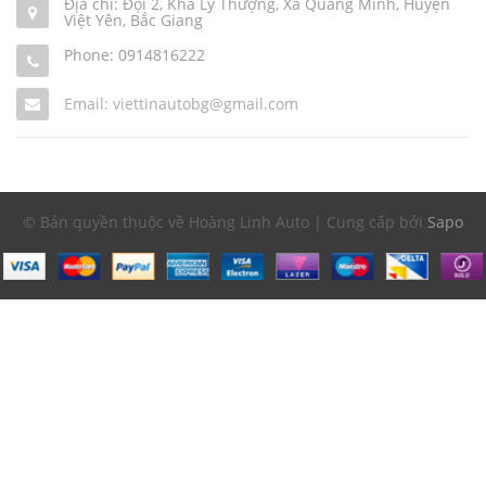
Địa chỉ: Đội 2, Khả Lý Thượng, Xã Quảng Minh, Huyện
Việt Yên, Bắc Giang
Phone:
0914816222
Email: viettinautobg@gmail.com
© Bản quyền thuộc về Hoàng Linh Auto | Cung cấp bởi
Sapo