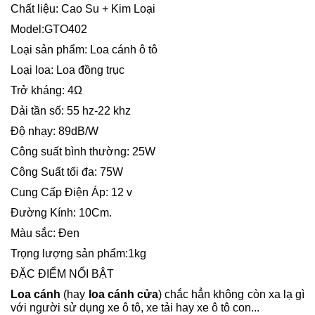
Chất liệu: Cao Su + Kim Loại
Model:GTO402
Loại sản phẩm: Loa cánh ô tô
Loại loa: Loa đồng trục
Trở kháng: 4Ω
Dải tần số: 55 hz-22 khz
Độ nhạy: 89dB/W
Công suất bình thường: 25W
Công Suất tối đa: 75W
Cung Cấp Điện Áp: 12 v
Đường Kính: 10Cm.
Màu sắc: Đen
Trọng lượng sản phẩm:1kg
ĐẶC ĐIỂM NỔI BẬT
Loa cánh
(hay
loa cánh cửa
) chắc hẳn không còn xa lạ gì
với người sử dụng xe ô tô, xe tải hay xe ô tô con...