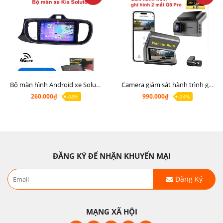
Bộ màn hình Android xe Soluto, mặt dưỡng lắp màn hình Soluto kèm rắc zin
Camera giám sát hành trình ghi hình 2 mắt Q8 Pro độ phân giải 2K +1080P
260.000₫
990.000₫
-68%
-34%
ĐĂNG KÝ ĐỂ NHẬN KHUYẾN MẠI
Đăng Ký
MẠNG XÃ HỘI