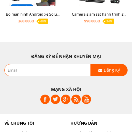
Bộ màn hình Android xe Soluto, mặt dưỡng lắp màn hình Soluto kèm rắc zin
Camera giám sát hành trình ghi hình 2 mắt Q8 Pro độ phân giải 2K +1080P
260.000₫
990.000₫
-68%
-34%
ĐĂNG KÝ ĐỂ NHẬN KHUYẾN MẠI
Đăng Ký
MẠNG XÃ HỘI
VỀ CHÚNG TÔI
HƯỚNG DẪN