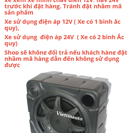
trước khi đặt hàng. Tránh đặt nhầm mã
sản phẩm
Xe sử dụng điện áp 12V ( Xe có 1 bình ắc
quy),
Xe sử dụng điện áp 24V ( Xe có 2 bình Ắc
quy)
Shop sẽ không đổi trả nếu khách hàng đặt
nhầm mã hàng dẫn đến không sử dụng
được