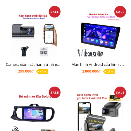
SALE
SALE
Camera giám sát hành trình giá rẻ, cam hành trình cho màn Android, cam hành trình kết nối điện thoại
Màn hình Android cấu hình cao Ram 6G Rom 128G chip 8 nhân 8581
299.000₫
2.800.000₫
-40%
-28%
SALE
SALE