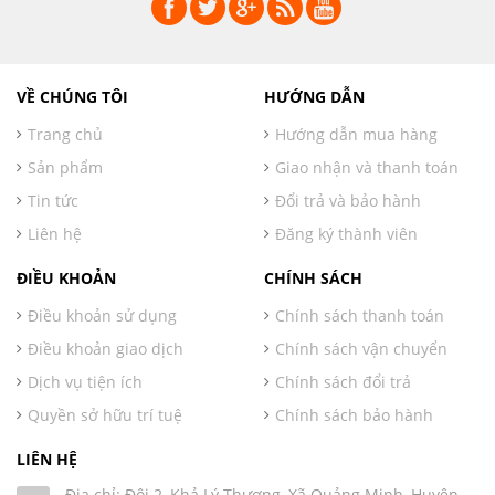
VỀ CHÚNG TÔI
HƯỚNG DẪN
Trang chủ
Hướng dẫn mua hàng
Sản phẩm
Giao nhận và thanh toán
Tin tức
Đổi trả và bảo hành
Liên hệ
Đăng ký thành viên
ĐIỀU KHOẢN
CHÍNH SÁCH
Điều khoản sử dụng
Chính sách thanh toán
Điều khoản giao dịch
Chính sách vận chuyển
Dịch vụ tiện ích
Chính sách đổi trả
Quyền sở hữu trí tuệ
Chính sách bảo hành
LIÊN HỆ
Địa chỉ: Đội 2, Khả Lý Thượng, Xã Quảng Minh, Huyện