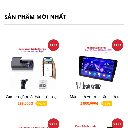
SẢN PHẨM MỚI NHẤT
SALE
SALE
Camera giám sát hành trình giá rẻ, cam hành trình cho màn Android, cam hành trình kết nối điện thoại
Màn hình Android cấu hình cao Ram 6G Rom 128G chip 8 nhân 8581
299.000₫
2.800.000₫
-40%
-28%
SALE
SALE