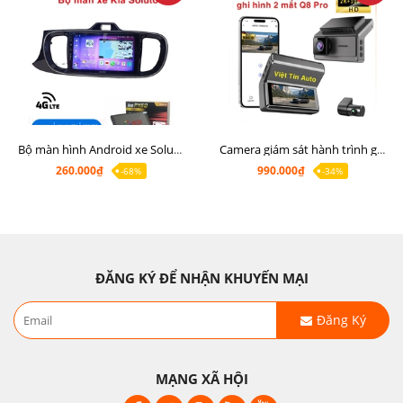
Bộ màn hình Android xe Soluto, mặt dưỡng lắp màn hình Soluto kèm rắc zin
Camera giám sát hành trình ghi hình 2 mắt Q8 Pro độ phân giải 2K +1080P
260.000₫
990.000₫
-68%
-34%
ĐĂNG KÝ ĐỂ NHẬN KHUYẾN MẠI
Đăng Ký
MẠNG XÃ HỘI