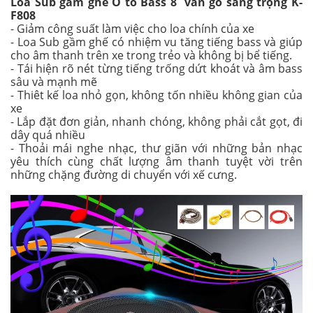
Loa Sub gầm ghế Ô tô Bass 8 vân gỗ sang trọng K-
F808
- Giảm công suất làm việc cho loa chính của xe
- Loa Sub gầm ghế có nhiệm vu tăng tiếng bass và giúp
cho âm thanh trên xe trong trẻo và không bị bể tiếng.
- Tái hiện rõ nét từng tiếng trống dứt khoát và âm bass
sâu và mạnh mẽ
- Thiêt kế loa nhỏ gọn, không tốn nhiều không gian của
xe
- Lắp đặt đơn giản, nhanh chóng, không phải cắt gọt, đi
dây quá nhiều
- Thoải mái nghe nhạc, thư giãn với những bản nhạc
yêu thích cùng chất lượng âm thanh tuyệt vời trên
những chặng đường di chuyển với xế cưng.