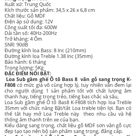
Xuất xứ: Trung Quốc
Kích thước sản phẩm: 34,5 x 26 x 6,8 cm
Chất liệu: Gỗ MDF
Điện áp sử dụng: 12V
Công suất tối đa: 600W
Dải tần số: 40Hz-200Hz
Trở kháng: 4 Ôm
SNR: 90dB
Đường kính loa Bass: 8 Inc (210mm)
Đường kính loa Treble 1.38 Inc (35mm)
Bảo hành: 6 tháng
Trọng lượng: 5Kg
ĐẶC ĐIỂM NỔI BẬT:
Loa Sub gầm ghế Ô tô Bass 8 vân gỗ sang trọng K-
F808
có mức giá vô cùng hợp lý, tuy nhiên vẫn đem lại
cho người dùng 1 sản phẩm tốt với chất lượng âm
thanh hay, tiếng trong trẻo, tiếng bas chắc và sâu,
Loa Sub gầm ghế Ô tô Bas8 K-F808 tích hợp loa Treble
35mm với chức năng Bật/tắt Loa treble tiện lợi. Bạn có
thể tắt hay mở Loa Treble này theo nhu cầu và hệ
thống âm thanh trên xe của bạn.
Kiểu dáng sang trọng, chất liệu gỗ MDF sơn vân gỗ cực
đẹp tạo tạo nên bộ sản phẩm sang trọng, đẳng cấp.