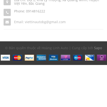
Việt Yên, Bắc Giang
Phone:
0914816222
Email: viettinautobg@gmail.com
© Bản quyền thuộc về Hoàng Linh Auto | Cung cấp bởi
Sapo