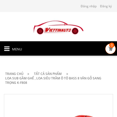
Đăng nhập
Đăng ký
0
MENU
TRANG CHỦ
TẤT CẢ SẢN PHẨM
LOA SUB GẦM GHẾ , LOA SIÊU TRẦM Ô TÔ BASS 8 VÂN GỖ SANG
TRỌNG K-F808