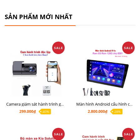
SẢN PHẨM MỚI NHẤT
SALE
SALE
Camera giám sát hành trình giá rẻ, cam hành trình cho màn Android, cam hành trình kết nối điện thoại
Màn hình Android cấu hình cao Ram 6G Rom 128G chip 8 nhân 8581
299.000₫
2.800.000₫
-40%
-28%
SALE
SALE