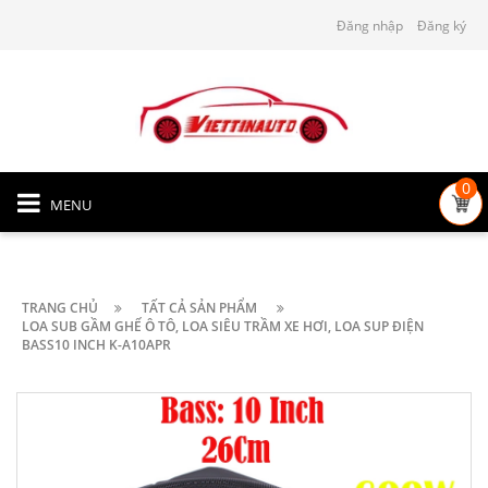
Đăng nhập
Đăng ký
0
MENU
TRANG CHỦ
TẤT CẢ SẢN PHẨM
LOA SUB GẦM GHẾ Ô TÔ, LOA SIÊU TRẦM XE HƠI, LOA SUP ĐIỆN
BASS10 INCH K-A10APR