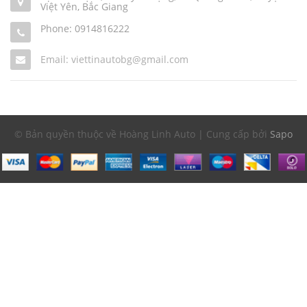
Việt Yên, Bắc Giang
Phone:
0914816222
Email: viettinautobg@gmail.com
© Bản quyền thuộc về Hoàng Linh Auto | Cung cấp bởi
Sapo