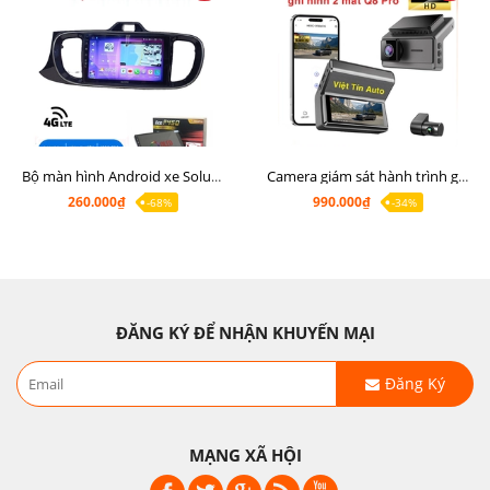
Bộ màn hình Android xe Soluto, mặt dưỡng lắp màn hình Soluto kèm rắc zin
Camera giám sát hành trình ghi hình 2 mắt Q8 Pro độ phân giải 2K +1080P
260.000₫
990.000₫
-68%
-34%
ĐĂNG KÝ ĐỂ NHẬN KHUYẾN MẠI
Đăng Ký
MẠNG XÃ HỘI