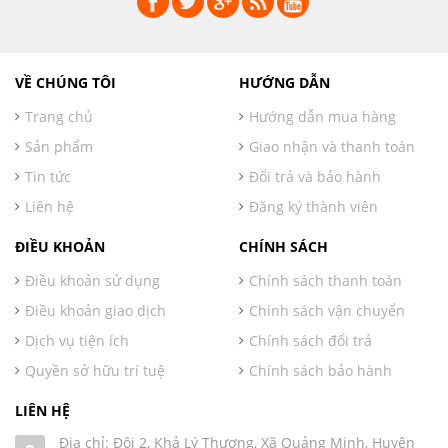
VỀ CHÚNG TÔI
HƯỚNG DẪN
Trang chủ
Hướng dẫn mua hàng
Sản phẩm
Giao nhận và thanh toán
Tin tức
Đổi trả và bảo hành
Liên hệ
Đăng ký thành viên
ĐIỀU KHOẢN
CHÍNH SÁCH
Điều khoản sử dụng
Chính sách thanh toán
Điều khoản giao dịch
Chính sách vận chuyển
Dịch vụ tiện ích
Chính sách đổi trả
Quyền sở hữu trí tuệ
Chính sách bảo hành
LIÊN HỆ
Địa chỉ: Đội 2, Khả Lý Thượng, Xã Quảng Minh, Huyện