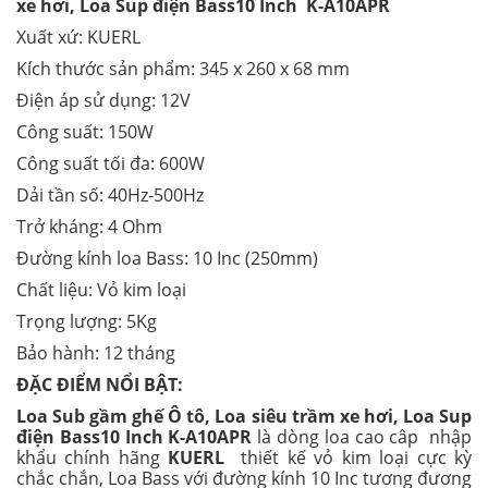
xe hơi, Loa Sup điện Bass10 Inch K-A10APR
Xuất xứ: KUERL
Kích thước sản phẩm: 345 x 260 x 68 mm
Điện áp sử dụng: 12V
Công suất: 150W
Công suất tối đa: 600W
Dải tần số: 40Hz-500Hz
Trở kháng: 4 Ohm
Đường kính loa Bass: 10 Inc (250mm)
Chất liệu: Vỏ kim loại
Trọng lượng: 5Kg
Bảo hành: 12 tháng
ĐẶC ĐIỂM NỔI BẬT:
Loa Sub gầm ghế Ô tô, Loa siêu trầm xe hơi, Loa Sup
điện Bass10 Inch K-A10APR
là dòng loa cao câp
nhập
khẩu chính hãng
KUERL
thiết kế vỏ kim loại cực kỳ
chắc chắn, Loa Bass với đường kính 10 Inc tương đương