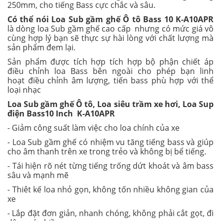
250mm, cho tiếng Bass cực chắc và sâu.
Có thể nói
Loa Sub gầm ghế Ô tô Bass 10 K-A10APR
là dòng loa Sub gầm ghế cao cấp nhưng có mức giá vô
cùng hợp lý bạn sẽ thực sự hài lòng với chất lượng mà
sản phẩm đem lại.
Sản phẩm được tích hợp tích hợp bộ phận chiết áp
điều chỉnh loa Bass bên ngoài cho phép bạn linh
hoạt điều chỉnh âm lượng, tiến bass phù hợp với thể
loại nhạc
Loa Sub gầm ghế Ô tô, Loa siêu trầm xe hơi, Loa Sup
điện Bass10 Inch K-A10APR
- Giảm công suất làm việc cho loa chính của xe
- Loa Sub gầm ghế có nhiệm vu tăng tiếng bass và giúp
cho âm thanh trên xe trong trẻo và không bị bể tiếng.
- Tái hiện rõ nét từng tiếng trống dứt khoát và âm bass
sâu và mạnh mẽ
- Thiêt kế loa nhỏ gọn, không tốn nhiều không gian của
xe
- Lắp đặt đơn giản, nhanh chóng, không phải cắt gọt, đi