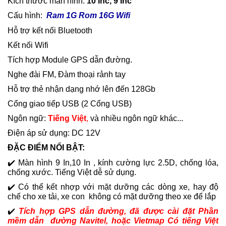
Kích thước màn hình:
10 Inc, 9 Inc
Cấu hình:
Ram 1G Rom 16G Wifi
Hỗ trợ kết nối Bluetooth
Kết nối Wifi
Tích hợp Module GPS dẫn đường.
Nghe đài FM,
Đàm thoại rảnh tay
Hỗ trợ thẻ nhận dạng nhớ lên đến 128Gb
Cổng giao tiếp USB (2 Cổng USB)
Ngôn ngữ:
Tiếng Việt
,
và nhiều ngôn ngữ khác...
Điện áp sử dụng: DC 12V
ĐẶC ĐIỂM NỔI BẬT:
✔️
Màn hình 9 In,10 In , kính cường lực 2.5D, chống lóa,
chống xước. Tiếng Việt dễ sử dụng.
✔️ Có thể kết nhợp với mặt dưỡng các dòng xe, hay độ
chế cho xe tải, xe con không có mặt dưỡng theo xe để lắp
✔️
T
í
ch hợp GPS dẫn đường,
đã được cài đặt Phần
mềm dẫn đường Navitel, hoặc Vietmap Có tiếng Việt