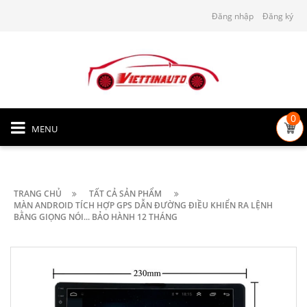
Đăng nhập
Đăng ký
0
MENU
TRANG CHỦ
TẤT CẢ SẢN PHẨM
MÀN ANDROID TÍCH HỢP GPS DẪN ĐƯỜNG ĐIỀU KHIỂN RA LỆNH
BẰNG GIỌNG NÓI... BẢO HÀNH 12 THÁNG