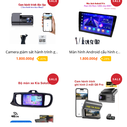
SALE
SALE
Camera giám sát hành trình giá rẻ, cam hành trình cho màn Android, cam hành trình kết nối điện thoại
Màn hình Android cấu hình cao Ram 6G Rom 128G chip 8 nhân 8581
1.800.000₫
1.800.000₫
-40%
-28%
SALE
SALE