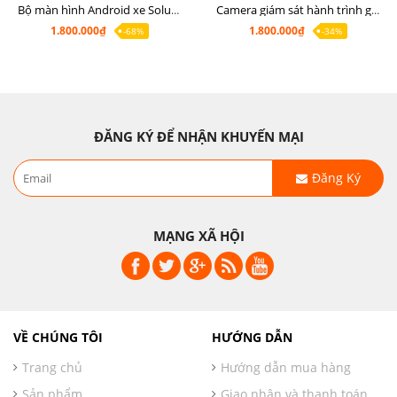
Bộ màn hình Android xe Soluto, mặt dưỡng lắp màn hình Soluto kèm rắc zin
Camera giám sát hành trình ghi hình 2 mắt Q8 Pro độ phân giải 2K +1080P
1.800.000₫
1.800.000₫
-68%
-34%
ĐĂNG KÝ ĐỂ NHẬN KHUYẾN MẠI
Đăng Ký
MẠNG XÃ HỘI
VỀ CHÚNG TÔI
HƯỚNG DẪN
Trang chủ
Hướng dẫn mua hàng
Sản phẩm
Giao nhận và thanh toán