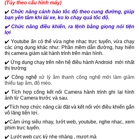
(Tủy theo cấu hình máy)
✔️
Chức năng cảnh báo tốc độ theo cung đường, giúp
bạn yên tâm khi lái xe, ko lo chạy quá tốc độ.
✔️ Chức năng điều khiển, ra lệnh bằng giọng nói tiện
lợi
✔️ Youtube ẩn có thể vừa nghe nhạc trực tuyến, vừa chạy
các ứng dụng khác như: Phần mềm dẫn đường, hay hiển
thị camera giám sát hành trình trên màn hình.
✔️ Ứng dụng chạy trên nền hệ điều hành Android mới nhất
thị trường
✔️ Công nghệ
xử lý âm thanh công nghệ mới làm giảm
thiểu tạp âm, độ méo.
✔️ Tích hợp cổng kết nối Camera hành trình ghi lại hình
ảnh từ Camera trước và sau.
✔️Tích hợp chức năng cài đặt và kết nối với điều khiển gắn
vô lăng tiện lợi.
✔️Cảm ứng siêu nhạy, lướt web, youtube, nghe nhạc, xem
phim trực tuyến.
✔️ Lướt web cực kỳ nhẹ nhàng , mượt mà