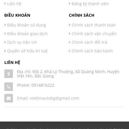
Liên hệ
Đăng ký thành viên
ĐIỀU KHOẢN
CHÍNH SÁCH
Điều khoản sử dụng
Chính sách thanh toán
Điều khoản giao dịch
Chính sách vận chuyển
Dịch vụ tiện ích
Chính sách đổi trả
Quyền sở hữu trí tuệ
Chính sách bảo hành
LIÊN HỆ
Địa chỉ: Đội 2, Khả Lý Thượng, Xã Quảng Minh, Huyện
Việt Yên, Bắc Giang
Phone:
0914816222
Email: viettinautobg@gmail.com