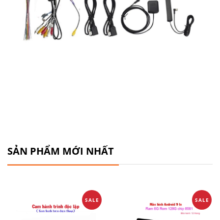
SẢN PHẨM MỚI NHẤT
SALE
SALE