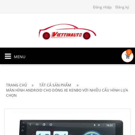
Đăng nhập
Đăng ký
0
MENU
TRANG CHỦ
TẤT CẢ SẢN PHẨM
MÀN HÌNH ANDROID CHO DÒNG XE KENBO VỚI NHIỀU CẤU HÌNH LỰA
CHỌN