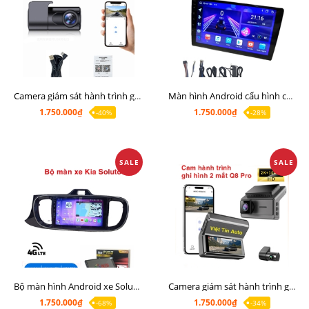
Camera giám sát hành trình giá rẻ, cam hành trình cho màn Android, cam hành trình kết nối điện thoại
Màn hình Android cấu hình cao Ram 6G Rom 128G chip 8 nhân 8581
1.750.000₫
1.750.000₫
-40%
-28%
SALE
SALE
Bộ màn hình Android xe Soluto, mặt dưỡng lắp màn hình Soluto kèm rắc zin
Camera giám sát hành trình ghi hình 2 mắt Q8 Pro độ phân giải 2K +1080P
1.750.000₫
1.750.000₫
-68%
-34%