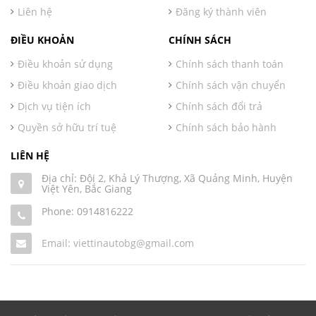
Liên hệ
Đăng ký thành viên
ĐIỀU KHOẢN
CHÍNH SÁCH
Điều khoản sử dụng
Chính sách thanh toán
Điều khoản giao dịch
Chính sách vận chuyển
Dịch vụ tiện ích
Chính sách đổi trả
Quyền sở hữu trí tuệ
Chính sách bảo hành
LIÊN HỆ
Địa chỉ: Đội 2, Khả Lý Thượng, Xã Quảng Minh, Huyện
Việt Yên, Bắc Giang
Phone:
0914816222
Email: viettinautobg@gmail.com