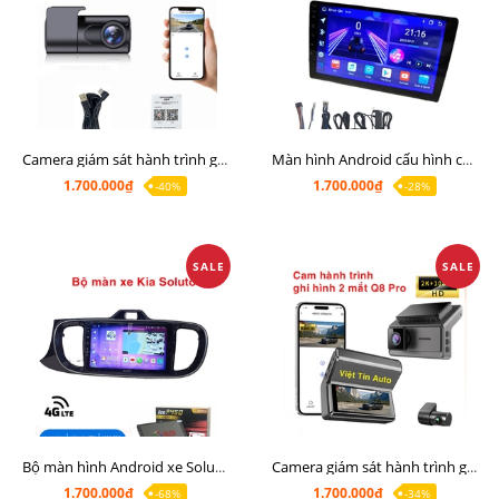
Camera giám sát hành trình giá rẻ, cam hành trình cho màn Android, cam hành trình kết nối điện thoại
Màn hình Android cấu hình cao Ram 6G Rom 128G chip 8 nhân 8581
1.700.000₫
1.700.000₫
-40%
-28%
SALE
SALE
Bộ màn hình Android xe Soluto, mặt dưỡng lắp màn hình Soluto kèm rắc zin
Camera giám sát hành trình ghi hình 2 mắt Q8 Pro độ phân giải 2K +1080P
1.700.000₫
1.700.000₫
-68%
-34%