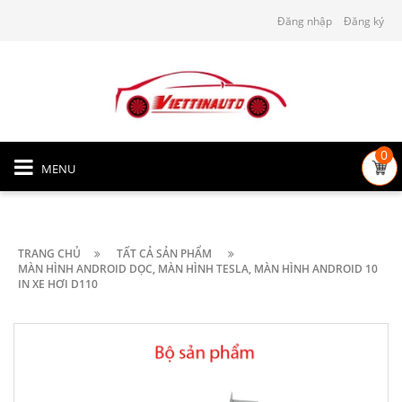
Đăng nhập
Đăng ký
0
MENU
TRANG CHỦ
TẤT CẢ SẢN PHẨM
MÀN HÌNH ANDROID DỌC, MÀN HÌNH TESLA, MÀN HÌNH ANDROID 10
IN XE HƠI D110