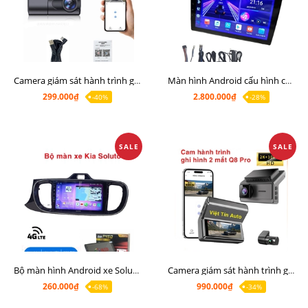
Camera giám sát hành trình giá rẻ, cam hành trình cho màn Android, cam hành trình kết nối điện thoại
Màn hình Android cấu hình cao Ram 6G Rom 128G chip 8 nhân 8581
299.000₫
2.800.000₫
-40%
-28%
SALE
SALE
Bộ màn hình Android xe Soluto, mặt dưỡng lắp màn hình Soluto kèm rắc zin
Camera giám sát hành trình ghi hình 2 mắt Q8 Pro độ phân giải 2K +1080P
260.000₫
990.000₫
-68%
-34%