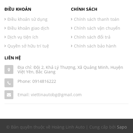
ĐIỀU KHOẢN
CHÍNH SÁCH
Điều khoản sử dụng
Chính sách thanh toán
Điều khoản giao dịch
Chính sách vận chuyển
Dịch vụ tiện ích
Chính sách đổi trả
Quyền sở hữu trí tuệ
Chính sách bảo hành
LIÊN HỆ
Địa chỉ: Đội 2, Khả Lý Thượng, Xã Quảng Minh, Huyện
Việt Yên, Bắc Giang
Phone:
0914816222
Email: viettinautobg@gmail.com
© Bản quyền thuộc về Hoàng Linh Auto | Cung cấp bởi
Sapo