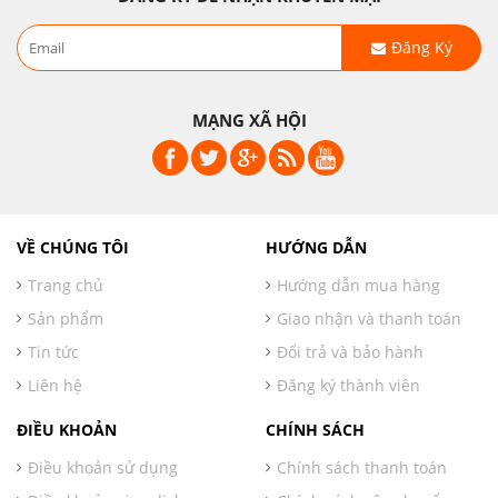
Đăng Ký
MẠNG XÃ HỘI
VỀ CHÚNG TÔI
HƯỚNG DẪN
Trang chủ
Hướng dẫn mua hàng
Sản phẩm
Giao nhận và thanh toán
Tin tức
Đổi trả và bảo hành
Liên hệ
Đăng ký thành viên
ĐIỀU KHOẢN
CHÍNH SÁCH
Điều khoản sử dụng
Chính sách thanh toán