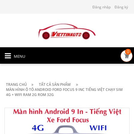
Đăng nhập
Đăng ký
0
MENU
TRANG CHỦ
TẤT CẢ SẢN PHẨM
MÀN HÌNH Ô TÔ ANDROID FORD FOCUS 9 INC TIẾNG VIỆT CHẠY SIM
4G + WIFI RAM 2G ROM 32G