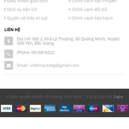
Điều khoản giao dịch
Chính sách vận chuyển
Dịch vụ tiện ích
Chính sách đổi trả
Quyền sở hữu trí tuệ
Chính sách bảo hành
LIÊN HỆ
Địa chỉ: Đội 2, Khả Lý Thượng, Xã Quảng Minh, Huyện
Việt Yên, Bắc Giang
Phone:
0914816222
Email: viettinautobg@gmail.com
© Bản quyền thuộc về Hoàng Linh Auto | Cung cấp bởi
Sapo