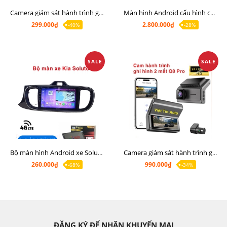
Camera giám sát hành trình giá rẻ, cam hành trình cho màn Android, cam hành trình kết nối điện thoại
Màn hình Android cấu hình cao Ram 6G Rom 128G chip 8 nhân 8581
299.000₫
2.800.000₫
-40%
-28%
SALE
SALE
Bộ màn hình Android xe Soluto, mặt dưỡng lắp màn hình Soluto kèm rắc zin
Camera giám sát hành trình ghi hình 2 mắt Q8 Pro độ phân giải 2K +1080P
260.000₫
990.000₫
-68%
-34%
ĐĂNG KÝ ĐỂ NHẬN KHUYẾN MẠI