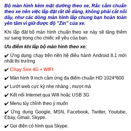
Bộ màn hình kèm mặt dưỡng theo xe, Rắc cắm chuẩn
theo xe nên việc lắp đặt rất dễ dàng, không phải cắt nối
dây, như các dòng màn hình lắp chung bạn hoàn toàn
yên tâm vì giữ được độ "Zin" của xe.
Khi lắp đặt bộ màn hình chuẩn theo xe này sẽ tăng thêm
sự sang trọng cho chiếc xế yêu của bạn.
Ưu điểm khi lắp bộ màn hình theo xe:
✔️ Ứng dụng chạy trên nền hệ điều hành Android 8.1 mới
nhất thị trường
✔️
Chạy Sim 4G + WIFI
✔️ Màn hình 9 inch cảm ứng đa điểm chuẩn HD 1024*600
✔️ Lướt web cực kỳ nhẹ nhàng , mượt mà
✔️ Kết nối Internet qua Wifi hoặc USB 3G
✔️ Menu tùy chỉnh theo ý muốn
✔️ Ứng dụng Google, MSN, Facebook, Twitter, Youtube,
Ebay, Gmail, Skype.
✔️ Gọi điện có hình qua Skype.