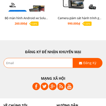
Bộ màn hình Android xe Soluto, mặt dưỡng lắp màn hình Soluto kèm rắc zin
Camera giám sát hành trình ghi hình 2 mắt Q8 Pro độ phân giải 2K +1080P
260.000₫
990.000₫
-68%
-34%
ĐĂNG KÝ ĐỂ NHẬN KHUYẾN MẠI
Đăng Ký
MẠNG XÃ HỘI
VỀ CHÚNG TÔI
HƯỚNG DẪN