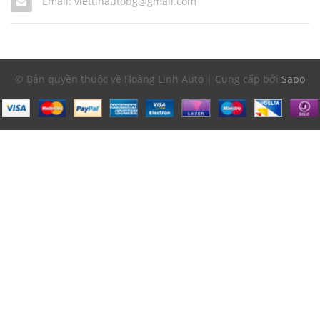
Email: viettinautobg@gmail.com
© Bản quyền thuộc về Hoàng Linh Auto | Cung cấp bởi
Sapo