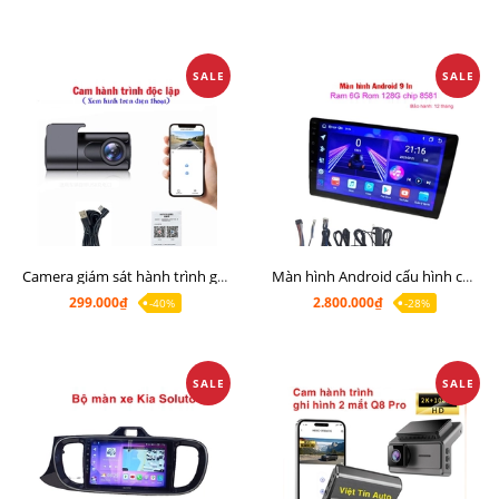
SALE
SALE
Camera giám sát hành trình giá rẻ, cam hành trình cho màn Android, cam hành trình kết nối điện thoại
Màn hình Android cấu hình cao Ram 6G Rom 128G chip 8 nhân 8581
299.000₫
2.800.000₫
-40%
-28%
SALE
SALE