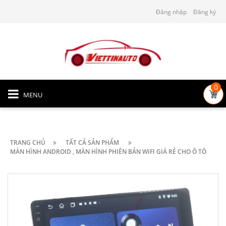
Đăng nhập
Đăng ký
0
MENU
TRANG CHỦ
TẤT CẢ SẢN PHẨM
MÀN HÌNH ANDROID , MÀN HÌNH PHIÊN BẢN WIFI GIÁ RẺ CHO Ô TÔ