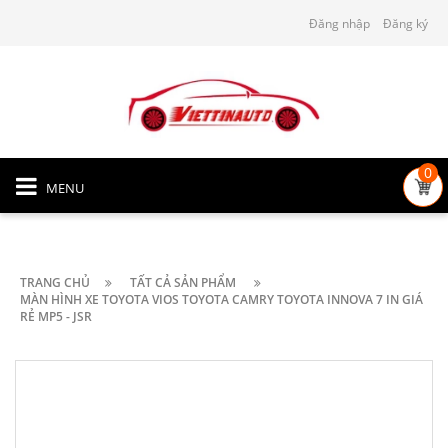
Đăng nhập
Đăng ký
0
MENU
TRANG CHỦ
TẤT CẢ SẢN PHẨM
MÀN HÌNH XE TOYOTA VIOS TOYOTA CAMRY TOYOTA INNOVA 7 IN GIÁ
RẺ MP5 - JSR