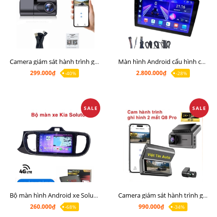
Camera giám sát hành trình giá rẻ, cam hành trình cho màn Android, cam hành trình kết nối điện thoại
Màn hình Android cấu hình cao Ram 6G Rom 128G chip 8 nhân 8581
299.000₫
2.800.000₫
-40%
-28%
SALE
SALE
Bộ màn hình Android xe Soluto, mặt dưỡng lắp màn hình Soluto kèm rắc zin
Camera giám sát hành trình ghi hình 2 mắt Q8 Pro độ phân giải 2K +1080P
260.000₫
990.000₫
-68%
-34%