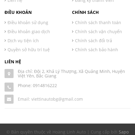
Liên hệ
Đăng ký thành viên
ĐIỀU KHOẢN
CHÍNH SÁCH
Điều khoản sử dụng
Chính sách thanh toán
Điều khoản giao dịch
Chính sách vận chuyển
Dịch vụ tiện ích
Chính sách đổi trả
Quyền sở hữu trí tuệ
Chính sách bảo hành
LIÊN HỆ
Địa chỉ: Đội 2, Khả Lý Thượng, Xã Quảng Minh, Huyện
Việt Yên, Bắc Giang
Phone:
0914816222
Email: viettinautobg@gmail.com
© Bản quyền thuộc về Hoàng Linh Auto | Cung cấp bởi
Sapo