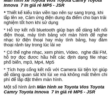
Màn hình xe Toyota Vios Toyota Camry Toyota
Innova 7 In giá rẻ MP5 - JSR
*
Thiết kế kiểu tràn viền tạo nên sự sang trọng, khi
lắp lên xe, Cảm ứng điện dung đa điểm cho bạn trải
nghiệm tốt hơn khi sử dụng
* Hỗ trợ kết nối bluetooth giúp bạn dễ dàng kết nối
điện thoại, máy tính bảng với màn hình để nghe
nhạc từ điện thoại hay máy tính bảng, hay đàm
thoại rảnh tay trong lúc lái xe
* Có thể nghe nhạc, xem phim, Video, nghe đài FM,
hỗ trợ đọc đươc hầu hết các định dạng file nhạc
phổ biến, mp3, Mp4, Mp5
* Tích hợp cổng kết nối với Camera lùi tiện lợi giúp
dễ dàng quan sát khi lùi xe mà không mất thêm chi
phí để lắp đặt thêm màn hình.
Một số hình ảnh
Màn hình xe Toyota Vios Toyota
Camry Toyota Innova 7 In giá rẻ MP5 - JSR