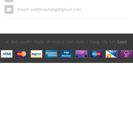
Email: viettinautobg@gmail.com
© Bản quyền thuộc về Hoàng Linh Auto | Cung cấp bởi
Sapo