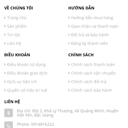
VỀ CHÚNG TÔI
HƯỚNG DẪN
Trang chủ
Hướng dẫn mua hàng
Sản phẩm
Giao nhận và thanh toán
Tin tức
Đổi trả và bảo hành
Liên hệ
Đăng ký thành viên
ĐIỀU KHOẢN
CHÍNH SÁCH
Điều khoản sử dụng
Chính sách thanh toán
Điều khoản giao dịch
Chính sách vận chuyển
Dịch vụ tiện ích
Chính sách đổi trả
Quyền sở hữu trí tuệ
Chính sách bảo hành
LIÊN HỆ
Địa chỉ: Đội 2, Khả Lý Thượng, Xã Quảng Minh, Huyện
Việt Yên, Bắc Giang
Phone:
0914816222