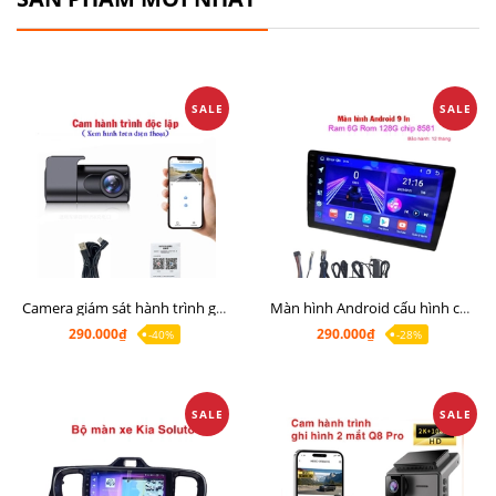
SALE
SALE
Camera giám sát hành trình giá rẻ, cam hành trình cho màn Android, cam hành trình kết nối điện thoại
Màn hình Android cấu hình cao Ram 6G Rom 128G chip 8 nhân 8581
290.000₫
290.000₫
-40%
-28%
SALE
SALE