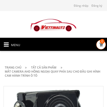
Đăng nhập
Đăng ký
0
MENU
TRANG CHỦ
TẤT CẢ SẢN PHẨM
MẮT CAMERA AHD HỒNG NGOẠI QUAY PHÍA SAU CHO ĐẦU GHI HÌNH
CAM HÀNH TRÌNH Ô TÔ