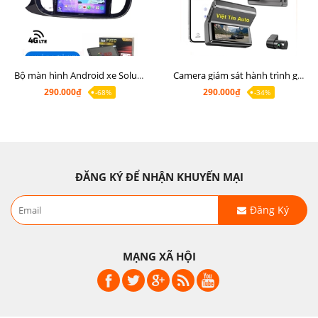
Bộ màn hình Android xe Soluto, mặt dưỡng lắp màn hình Soluto kèm rắc zin
Camera giám sát hành trình ghi hình 2 mắt Q8 Pro độ phân giải 2K +1080P
290.000₫
290.000₫
-68%
-34%
ĐĂNG KÝ ĐỂ NHẬN KHUYẾN MẠI
Đăng Ký
MẠNG XÃ HỘI