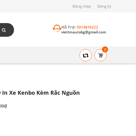
Đăng nhập
Đăng ký
Hỗ Trợ:
0914816222
viettinautobg@gmail.com
0
 In Xe Kenbo Kèm Rắc Nguồn
000₫