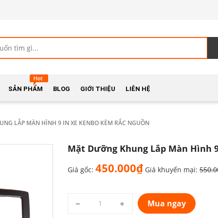
SẢN PHẨM
BLOG
GIỚI THIỆU
LIÊN HỆ
NG LẮP MÀN HÌNH 9 IN XE KENBO KÈM RẮC NGUỒN
Mặt Dưỡng Khung Lắp Màn Hình 9
450.000₫
Giá gốc:
Giá khuyến mại:
550.
Mua ngay