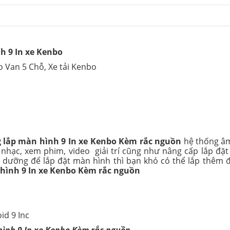
h 9 In xe Kenbo
 Van 5 Chỗ, Xe tải Kenbo
lắp màn hình 9 In xe Kenbo Kèm rắc nguồn
hệ thống âm
ạc, xem phim, video giải trí cũng như nâng cấp lắp đặt c
t dưỡng để lắp đặt màn hình thì bạn khó có thể lắp thêm 
ình 9 In xe Kenbo Kèm rắc nguồn
id 9 Inc
ình 9 In xe Kenbo Kèm rắc nguồn