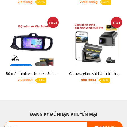
299.000₫
2.800.000₫
-40%
-28%
SALE
SALE
Bộ màn hình Android xe Soluto, mặt dưỡng lắp màn hình Soluto kèm rắc zin
Camera giám sát hành trình ghi hình 2 mắt Q8 Pro độ phân giải 2K +1080P
260.000₫
990.000₫
-68%
-34%
ĐĂNG KÝ ĐỂ NHẬN KHUYẾN MẠI