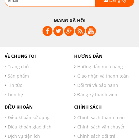
Đăng Ký
MẠNG XÃ HỘI
VỀ CHÚNG TÔI
HƯỚNG DẪN
Trang chủ
Hướng dẫn mua hàng
Sản phẩm
Giao nhận và thanh toán
Tin tức
Đổi trả và bảo hành
Liên hệ
Đăng ký thành viên
ĐIỀU KHOẢN
CHÍNH SÁCH
Điều khoản sử dụng
Chính sách thanh toán
Điều khoản giao dịch
Chính sách vận chuyển
Dịch vụ tiện ích
Chính sách đổi trả