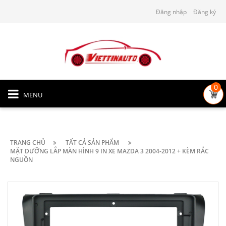
Đăng nhập
Đăng ký
0
MENU
TRANG CHỦ
TẤT CẢ SẢN PHẨM
MẶT DƯỠNG LẮP MÀN HÌNH 9 IN XE MAZDA 3 2004-2012 + KÈM RẮC
NGUỒN