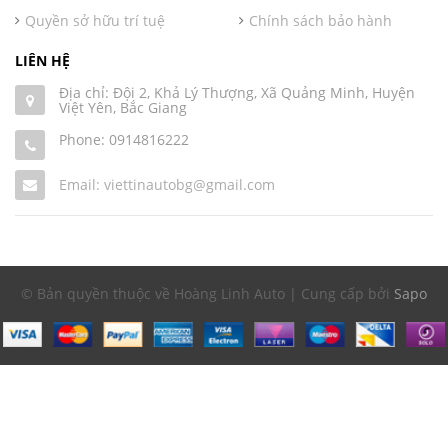
Quyền sở hữu trí tuệ
Chính sách bảo hành
LIÊN HỆ
Địa chỉ: Đội 2, Khả Lý Thượng, Xã Quảng Minh, Huyện
Việt Yên, Bắc Giang
Phone:
0914816222
Email: viettinautobg@gmail.com
© Bản quyền thuộc về Hoàng Linh Auto | Cung cấp bởi
Sapo