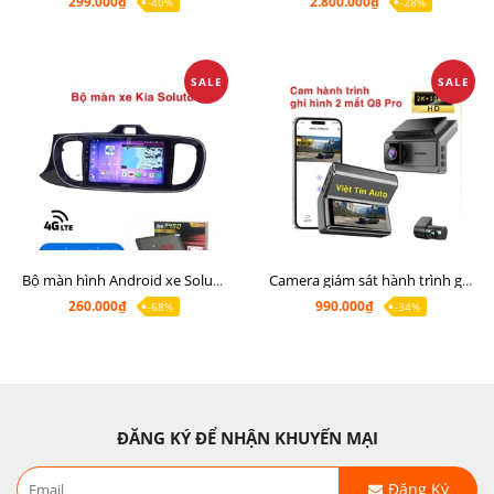
299.000₫
2.800.000₫
-40%
-28%
SALE
SALE
Bộ màn hình Android xe Soluto, mặt dưỡng lắp màn hình Soluto kèm rắc zin
Camera giám sát hành trình ghi hình 2 mắt Q8 Pro độ phân giải 2K +1080P
260.000₫
990.000₫
-68%
-34%
ĐĂNG KÝ ĐỂ NHẬN KHUYẾN MẠI
Đăng Ký