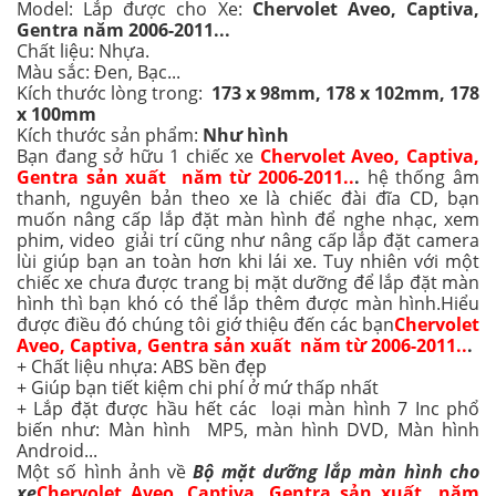
Model: Lắp được cho Xe:
Chervolet Aveo, Captiva,
Gentra năm 2006-2011...
Chất liệu: Nhựa.
Màu sắc: Đen, Bạc...
Kích thước lòng trong:
173
x 98mm, 178 x 102mm, 178
x 100mm
Kích thước sản phẩm:
Như hình
Bạn đang sở hữu 1 chiếc xe
Chervolet Aveo, Captiva,
Gentra sản xuất năm từ 2006-2011..
.
hệ thống âm
thanh, nguyên bản theo xe là chiếc đài đĩa CD, bạn
muốn nâng cấp lắp đặt màn hình để nghe nhạc, xem
phim, video giải trí cũng như nâng cấp lắp đặt camera
lùi giúp bạn an toàn hơn khi lái xe. Tuy nhiên với một
chiếc xe chưa được trang bị mặt dưỡng để lắp đặt màn
hình thì bạn khó có thể lắp thêm được màn hình.Hiểu
được điều đó chúng tôi giớ thiệu đến các bạn
Chervolet
Aveo, Captiva, Gentra sản xuất năm từ 2006-2011..
.
+ Chất liệu nhựa: ABS bền đẹp
+ Giúp bạn tiết kiệm chi phí ở mứ thấp nhất
+ Lắp đặt được hầu hết các loại màn hình 7 Inc phổ
biến như: Màn hình MP5, màn hình DVD, Màn hình
Android...
Một số hình ảnh về
Bộ mặt dưỡng lắp màn hình cho
xe
Chervolet Aveo, Captiva, Gentra sản xuất năm