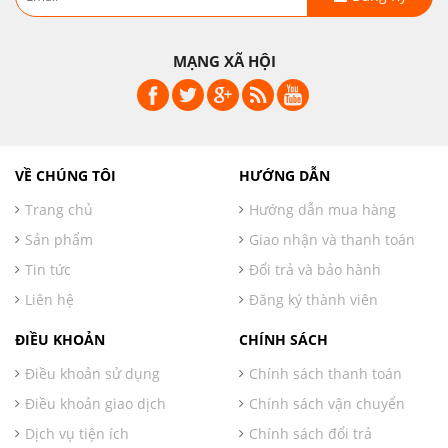
MẠNG XÃ HỘI
VỀ CHÚNG TÔI
HƯỚNG DẪN
Trang chủ
Hướng dẫn mua hàng
Sản phẩm
Giao nhận và thanh toán
Tin tức
Đổi trả và bảo hành
Liên hệ
Đăng ký thành viên
ĐIỀU KHOẢN
CHÍNH SÁCH
Điều khoản sử dụng
Chính sách thanh toán
Điều khoản giao dịch
Chính sách vận chuyển
Dịch vụ tiện ích
Chính sách đổi trả