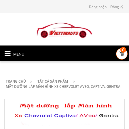
Đăng nhập
Đăng ký
0
MENU
TRANG CHỦ
TẤT CẢ SẢN PHẨM
MẶT DƯỠNG LẮP MÀN HÌNH XE CHERVOLET AVEO, CAPTIVA, GENTRA