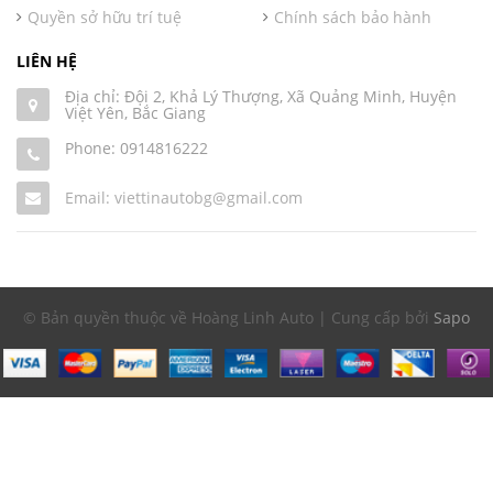
Quyền sở hữu trí tuệ
Chính sách bảo hành
LIÊN HỆ
Địa chỉ: Đội 2, Khả Lý Thượng, Xã Quảng Minh, Huyện
Việt Yên, Bắc Giang
Phone:
0914816222
Email: viettinautobg@gmail.com
© Bản quyền thuộc về Hoàng Linh Auto | Cung cấp bởi
Sapo