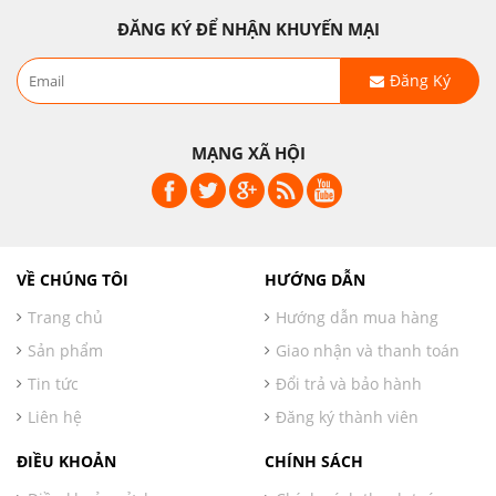
ĐĂNG KÝ ĐỂ NHẬN KHUYẾN MẠI
Đăng Ký
MẠNG XÃ HỘI
VỀ CHÚNG TÔI
HƯỚNG DẪN
Trang chủ
Hướng dẫn mua hàng
Sản phẩm
Giao nhận và thanh toán
Tin tức
Đổi trả và bảo hành
Liên hệ
Đăng ký thành viên
ĐIỀU KHOẢN
CHÍNH SÁCH