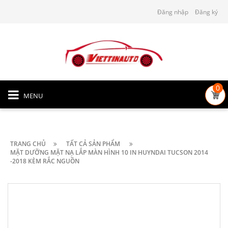
Đăng nhập
Đăng ký
0
MENU
TRANG CHỦ
TẤT CẢ SẢN PHẨM
MẶT DƯỠNG MẶT NẠ LẮP MÀN HÌNH 10 IN HUYNDAI TUCSON 2014
-2018 KÈM RẮC NGUỒN