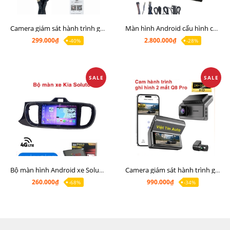
Camera giám sát hành trình giá rẻ, cam hành trình cho màn Android, cam hành trình kết nối điện thoại
Màn hình Android cấu hình cao Ram 6G Rom 128G chip 8 nhân 8581
299.000₫
2.800.000₫
-40%
-28%
SALE
SALE
Bộ màn hình Android xe Soluto, mặt dưỡng lắp màn hình Soluto kèm rắc zin
Camera giám sát hành trình ghi hình 2 mắt Q8 Pro độ phân giải 2K +1080P
260.000₫
990.000₫
-68%
-34%