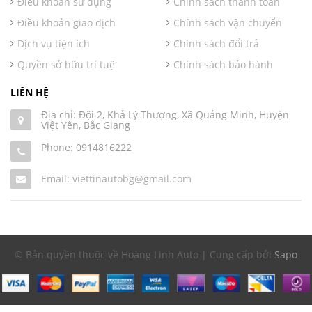
Điều khoản sử dụng
Chính sách thanh toán
Điều khoản giao dịch
Chính sách vận chuyển
Dịch vụ tiện ích
Chính sách đổi trả
Quyền sở hữu trí tuệ
Chính sách bảo hành
LIÊN HỆ
Địa chỉ: Đội 2, Khả Lý Thượng, Xã Quảng Minh, Huyện
Việt Yên, Bắc Giang
Phone:
0914816222
Email: viettinautobg@gmail.com
© Bản quyền thuộc về Hoàng Linh Auto | Cung cấp bởi
Sapo