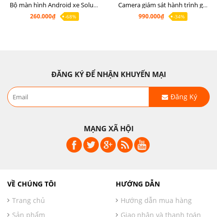
Bộ màn hình Android xe Soluto, mặt dưỡng lắp màn hình Soluto kèm rắc zin
Camera giám sát hành trình ghi hình 2 mắt Q8 Pro độ phân giải 2K +1080P
260.000₫
990.000₫
-68%
-34%
ĐĂNG KÝ ĐỂ NHẬN KHUYẾN MẠI
Đăng Ký
MẠNG XÃ HỘI
VỀ CHÚNG TÔI
HƯỚNG DẪN
Trang chủ
Hướng dẫn mua hàng
Sản phẩm
Giao nhận và thanh toán