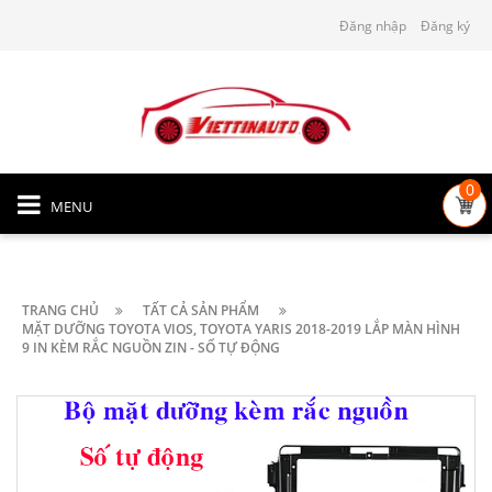
Đăng nhập
Đăng ký
0
MENU
TRANG CHỦ
TẤT CẢ SẢN PHẨM
MẶT DƯỠNG TOYOTA VIOS, TOYOTA YARIS 2018-2019 LẮP MÀN HÌNH
9 IN KÈM RẮC NGUỒN ZIN - SỐ TỰ ĐỘNG