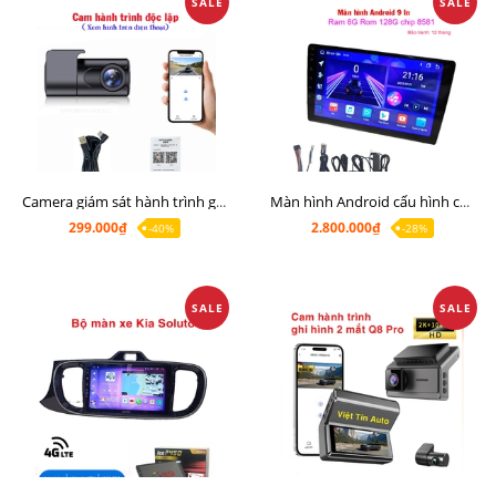
SALE
SALE
Camera giám sát hành trình giá rẻ, cam hành trình cho màn Android, cam hành trình kết nối điện thoại
Màn hình Android cấu hình cao Ram 6G Rom 128G chip 8 nhân 8581
299.000₫
2.800.000₫
-40%
-28%
SALE
SALE