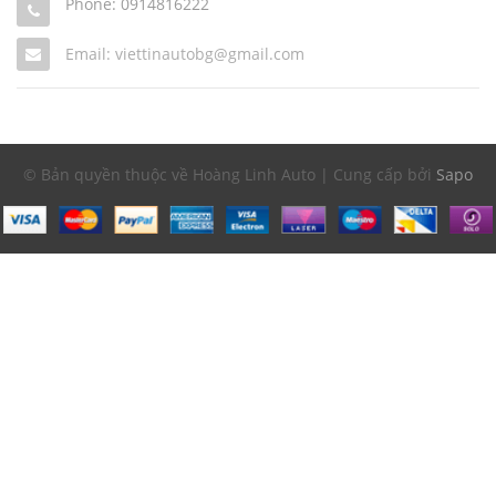
Phone:
0914816222
Email: viettinautobg@gmail.com
© Bản quyền thuộc về Hoàng Linh Auto | Cung cấp bởi
Sapo