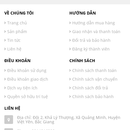
VỀ CHÚNG TÔI
HƯỚNG DẪN
Trang chủ
Hướng dẫn mua hàng
Sản phẩm
Giao nhận và thanh toán
Tin tức
Đổi trả và bảo hành
Liên hệ
Đăng ký thành viên
ĐIỀU KHOẢN
CHÍNH SÁCH
Điều khoản sử dụng
Chính sách thanh toán
Điều khoản giao dịch
Chính sách vận chuyển
Dịch vụ tiện ích
Chính sách đổi trả
Quyền sở hữu trí tuệ
Chính sách bảo hành
LIÊN HỆ
Địa chỉ: Đội 2, Khả Lý Thượng, Xã Quảng Minh, Huyện
Việt Yên, Bắc Giang