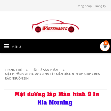
Đăng nhập
Đăng ký
0
MENU
TRANG CHỦ
TẤT CẢ SẢN PHẨM
MẶT DƯỠNG XE KIA MORNING LẮP MÀN HÌNH 9 IN 2014-2019 KẺM
RẮC NGUỒN ZIN