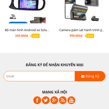
Bộ màn hình Android xe Soluto, mặt dưỡng lắp màn hình Soluto kèm rắc zin
Camera giám sát hành trình ghi hình 2 mắt Q8 Pro độ phân giải 2K +1080P
260.000₫
990.000₫
-68%
-34%
ĐĂNG KÝ ĐỂ NHẬN KHUYẾN MẠI
Đăng Ký
MẠNG XÃ HỘI