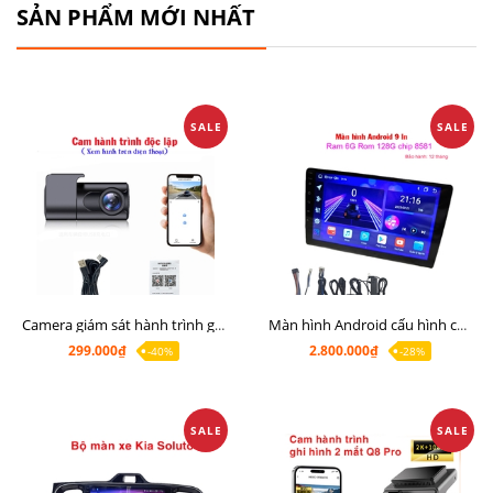
SẢN PHẨM MỚI NHẤT
SALE
SALE
Camera giám sát hành trình giá rẻ, cam hành trình cho màn Android, cam hành trình kết nối điện thoại
Màn hình Android cấu hình cao Ram 6G Rom 128G chip 8 nhân 8581
299.000₫
2.800.000₫
-40%
-28%
SALE
SALE