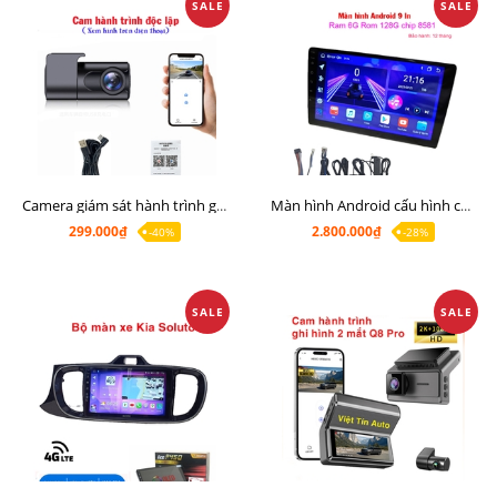
SALE
SALE
Camera giám sát hành trình giá rẻ, cam hành trình cho màn Android, cam hành trình kết nối điện thoại
Màn hình Android cấu hình cao Ram 6G Rom 128G chip 8 nhân 8581
299.000₫
2.800.000₫
-40%
-28%
SALE
SALE