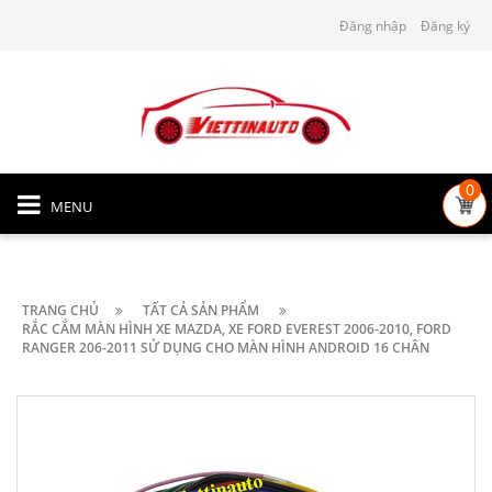
Đăng nhập
Đăng ký
0
MENU
TRANG CHỦ
TẤT CẢ SẢN PHẨM
RẮC CẮM MÀN HÌNH XE MAZDA, XE FORD EVEREST 2006-2010, FORD
RANGER 206-2011 SỬ DỤNG CHO MÀN HÌNH ANDROID 16 CHÂN