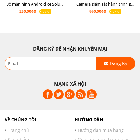
Bộ màn hình Android xe Soluto, mặt dưỡng lắp màn hình Soluto kèm rắc zin
Camera giám sát hành trình ghi hình 2 mắt Q8 Pro độ phân giải 2K +1080P
260.000₫
990.000₫
-68%
-34%
ĐĂNG KÝ ĐỂ NHẬN KHUYẾN MẠI
Đăng Ký
MẠNG XÃ HỘI
VỀ CHÚNG TÔI
HƯỚNG DẪN
Trang chủ
Hướng dẫn mua hàng
Sản phẩm
Giao nhận và thanh toán