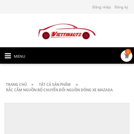
Đăng nhập
Đăng ký
0
MENU
TRANG CHỦ
TẤT CẢ SẢN PHẨM
RẮC CẮM NGUỒN BỘ CHUYỂN ĐỔI NGUỒN DÒNG XE MAZADA