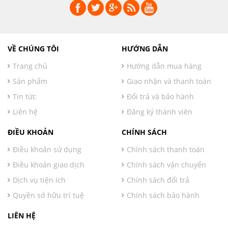
VỀ CHÚNG TÔI
HƯỚNG DẪN
Trang chủ
Hướng dẫn mua hàng
Sản phẩm
Giao nhận và thanh toán
Tin tức
Đổi trả và bảo hành
Liên hệ
Đăng ký thành viên
ĐIỀU KHOẢN
CHÍNH SÁCH
Điều khoản sử dụng
Chính sách thanh toán
Điều khoản giao dịch
Chính sách vận chuyển
Dịch vụ tiện ích
Chính sách đổi trả
Quyền sở hữu trí tuệ
Chính sách bảo hành
LIÊN HỆ