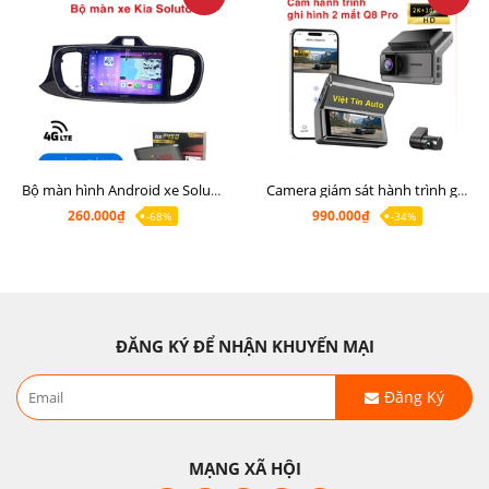
Bộ màn hình Android xe Soluto, mặt dưỡng lắp màn hình Soluto kèm rắc zin
Camera giám sát hành trình ghi hình 2 mắt Q8 Pro độ phân giải 2K +1080P
260.000₫
990.000₫
-68%
-34%
ĐĂNG KÝ ĐỂ NHẬN KHUYẾN MẠI
Đăng Ký
MẠNG XÃ HỘI