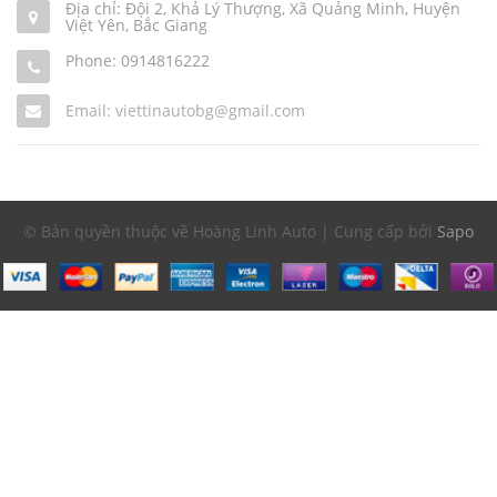
Địa chỉ: Đội 2, Khả Lý Thượng, Xã Quảng Minh, Huyện
Việt Yên, Bắc Giang
Phone:
0914816222
Email: viettinautobg@gmail.com
© Bản quyền thuộc về Hoàng Linh Auto | Cung cấp bởi
Sapo