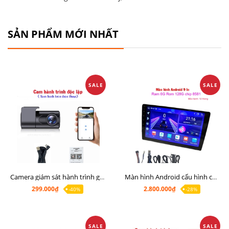
SẢN PHẨM MỚI NHẤT
SALE
SALE
Camera giám sát hành trình giá rẻ, cam hành trình cho màn Android, cam hành trình kết nối điện thoại
Màn hình Android cấu hình cao Ram 6G Rom 128G chip 8 nhân 8581
299.000₫
2.800.000₫
-40%
-28%
SALE
SALE