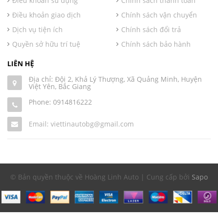
Điều khoản sử dụng
Chính sách thanh toán
Điều khoản giao dịch
Chính sách vận chuyển
Dịch vụ tiện ích
Chính sách đổi trả
Quyền sở hữu trí tuệ
Chính sách bảo hành
LIÊN HỆ
Địa chỉ: Đội 2, Khả Lý Thượng, Xã Quảng Minh, Huyện
Việt Yên, Bắc Giang
Phone:
0914816222
Email: viettinautobg@gmail.com
© Bản quyền thuộc về Hoàng Linh Auto | Cung cấp bởi
Sapo