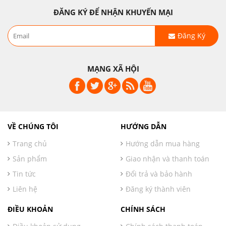
ĐĂNG KÝ ĐỂ NHẬN KHUYẾN MẠI
Đăng Ký
MẠNG XÃ HỘI
VỀ CHÚNG TÔI
HƯỚNG DẪN
Trang chủ
Hướng dẫn mua hàng
Sản phẩm
Giao nhận và thanh toán
Tin tức
Đổi trả và bảo hành
Liên hệ
Đăng ký thành viên
ĐIỀU KHOẢN
CHÍNH SÁCH