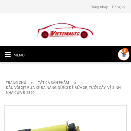
Đăng nhập
Đăng ký
0
MENU
TRANG CHỦ
TẤT CẢ SẢN PHẨM
ĐẦU VÒI XỊT RỬA XE ĐA NĂNG DÙNG ĐỂ RỬA XE, TƯỚI CÂY, VỆ SINH
NHÀ CỬA R-2390