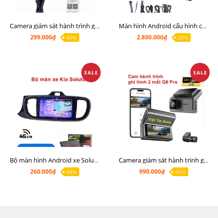
Camera giám sát hành trình giá rẻ, cam hành trình cho màn Android, cam hành trình kết nối điện thoại
Màn hình Android cấu hình cao Ram 6G Rom 128G chip 8 nhân 8581
299.000₫
2.800.000₫
-40%
-28%
SALE
SALE
Bộ màn hình Android xe Soluto, mặt dưỡng lắp màn hình Soluto kèm rắc zin
Camera giám sát hành trình ghi hình 2 mắt Q8 Pro độ phân giải 2K +1080P
260.000₫
990.000₫
-68%
-34%