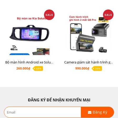
SALE
SALE
Bộ màn hình Android xe Soluto, mặt dưỡng lắp màn hình Soluto kèm rắc zin
Camera giám sát hành trình ghi hình 2 mắt Q8 Pro độ phân giải 2K +1080P
260.000₫
990.000₫
-68%
-34%
ĐĂNG KÝ ĐỂ NHẬN KHUYẾN MẠI
Đăng Ký