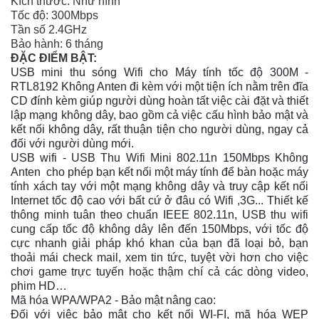
Kích thước: Như hình
Tốc độ: 300Mbps
Tần số 2.4GHz
Bảo hành: 6 tháng
ĐẶC ĐIỂM BẬT:
USB mini thu sóng Wifi cho Máy tính tốc độ 300M -
RTL8192 Không Anten đi kèm với một tiện ích nằm trên đĩa
CD đính kèm giúp người dùng hoàn tất việc cài đặt và thiết
lập mạng không dây, bao gồm cả việc cấu hình bảo mật và
kết nối không dây, rất thuận tiện cho người dùng, ngay cả
đối với người dùng mới.
USB wifi - USB Thu Wifi Mini 802.11n 150Mbps Không
Anten cho phép bạn kết nối một máy tính để bàn hoặc máy
tính xách tay với một mạng không dây và truy cập kết nối
Internet tốc độ cao với bất cứ ở đâu có Wifi ,3G... Thiết kế
thông minh tuân theo chuẩn IEEE 802.11n, USB thu wifi
cung cấp tốc độ không dây lên đến 150Mbps, với tốc độ
cực nhanh giải pháp khó khan của bạn đã loại bỏ, bạn
thoải mái check mail, xem tin tức, tuyệt vời hơn cho việc
chơi game trực tuyến hoặc thậm chí cả các dòng video,
phim HD…
Mã hóa WPA/WPA2 - Bảo mật nâng cao:
Đối với việc bảo mật cho kết nối WI-FI, mã hóa WEP