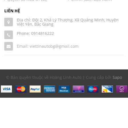
LIÊN HỆ
Địa chỉ: Đội 2, Khả Lý Thượng, Xã Quảng Minh, Huyện
Việt Yên, Bắc Giang
Phone:
0914816222
Email: viettinautobg@gmail.com
© Bản quyền thuộc về Hoàng Linh Auto | Cung cấp bởi
Sapo