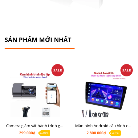
SẢN PHẨM MỚI NHẤT
SALE
SALE
Camera giám sát hành trình giá rẻ, cam hành trình cho màn Android, cam hành trình kết nối điện thoại
Màn hình Android cấu hình cao Ram 6G Rom 128G chip 8 nhân 8581
299.000₫
2.800.000₫
-40%
-28%