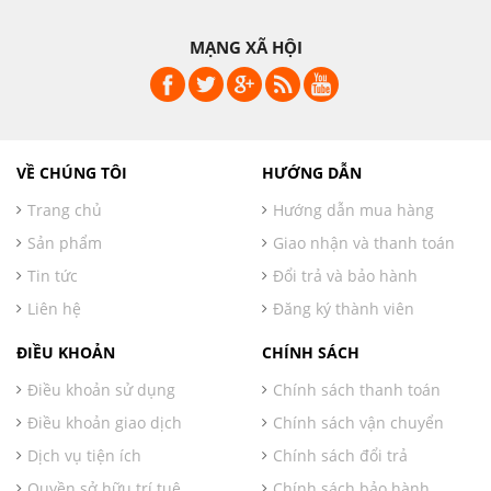
MẠNG XÃ HỘI
VỀ CHÚNG TÔI
HƯỚNG DẪN
Trang chủ
Hướng dẫn mua hàng
Sản phẩm
Giao nhận và thanh toán
Tin tức
Đổi trả và bảo hành
Liên hệ
Đăng ký thành viên
ĐIỀU KHOẢN
CHÍNH SÁCH
Điều khoản sử dụng
Chính sách thanh toán
Điều khoản giao dịch
Chính sách vận chuyển
Dịch vụ tiện ích
Chính sách đổi trả
Quyền sở hữu trí tuệ
Chính sách bảo hành